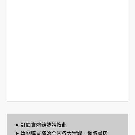
➤ 訂閱實體雜誌
請按此
➤ 單期購買請洽全國各大實體、網路書店