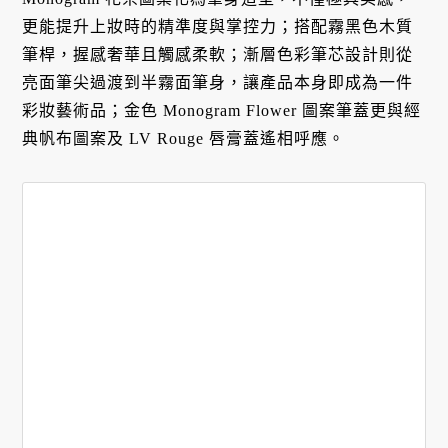
更能提升上妝時的精準度與掌控力；搭配霧黑色木質
筆桿，握感奢華且觸感柔軟；漸層色彩筆芯設計則從
亮面筆尖過渡到半霧面筆身，讓產品本身即成為一件
彩妝藝術品；金色 Monogram Flower 圖案筆蓋更與經
典帆布圖案及 LV Rouge 唇膏蓋遙相呼應。