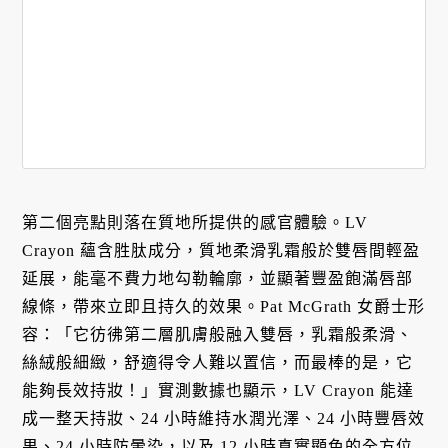
第二個亮點則落在質地所提供的感官體驗。LV
Crayon 蘊含胜肽成分，質地柔滑乳霜般於雙唇間輕盈
延展，能毫不費力地勾勒輪廓，並顯著豐盈飽滿唇部
線條，帶來立即且持久的效果。Pat McGrath 女爵士形
容：「它彷彿第二層肌膚般融入雙唇，乳霜般柔滑、
絲絨般細緻，舒適得令人難以置信，而最棒的是，它
能夠長效持妝！」實測數據也顯示，LV Crayon 能達
成一整天持妝、24 小時維持水潤光澤、24 小時豐唇效
果、24 小時防暈染，以及 12 小時真實顯色的全方位