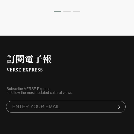
影，轉化為牆面上的立體紋理。在正式對外開幕之際，帶
大家搶先一探這座屬於南台灣、懂得與自然光影對話的工
藝空間。
訂閱電子報
VERSE EXPRESS
Subscribe VERSE Express
to follow the most updated cultural views.