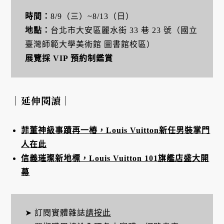
時間：
8/9（三）~8/13（日）
地點：
台北市大安區麗水街 33 巷 23 號（國立
臺灣師範大學美術館 圖書館校區）
展覽採 VIP 預約制鑑賞
｜延伸閱讀｜
菲董神級事蹟再一樁，Louis Vuitton新任男裝掌門
人在此
信義璀璨新地標，Louis Vuitton 101旗艦店盛大開
幕
➤ 訂閱實體雜誌
請按此