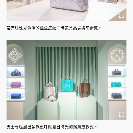
帶有珍珠光色澤的鱷魚皮紋同時兼具高貴與前衛感。
男士專區展出多款更呼應夏日時光的繽紛感款式。