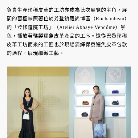
負責生產珍稀皮革的工坊亦成為此次展覽的主角，展
間的窗櫺映照著位於芳登鎮羅尚博區（Rochambeau）
的「登修道院工坊」（Atelier Abbaye Vendôme）景
色，播放著鞣製鱷魚皮革產品的工序。遠從巴黎珍稀
皮革工坊而來的工匠也於現場演繹保養鱷魚皮革包款
的過程，展現細緻工藝。