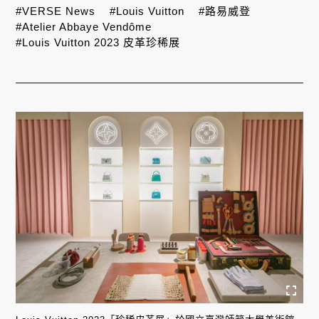
#VERSE News
#Louis Vuitton
#路易威登
#Atelier Abbaye Vendôme
#Louis Vuitton 2023 皮革珍稀展