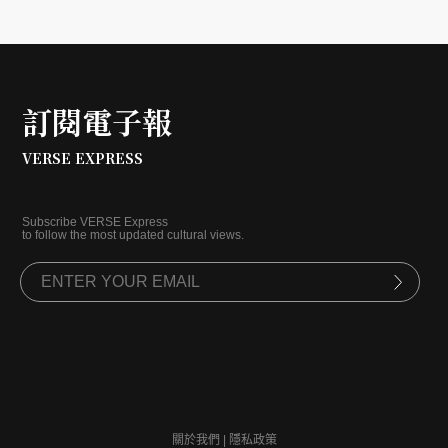
訂閱電子報
VERSE EXPRESS
Subscribe VERSE Express
to follow the most updated cultural views.
關於我們
|
隱私政策