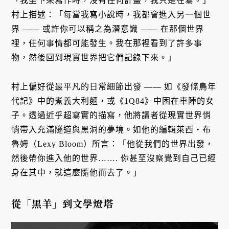
「我坐下來寫作時，沒有任何計畫，我只是在寫。」
村上描述：「每當我寫小說時，我都會進入另一個世
界 —— 或許你可以稱之為潛意識 —— 在那個世界
裡，任何事情都可能發生。我在那裡看到了許多事
物，然後回到現實世界把它們記錄下來。」
村上偏好從最平凡的日常細節出發 —— 如《發條鳥年
代記》中的煮義大利麵，或《1Q84》中困在車陣的女
子。透過近乎超寫實的描寫，他將讀者從現實世界悄
悄帶入充滿隧道與黑洞的夢境。如他的編輯萊西・布
魯姆（Lexy Bloom）所言：「他從我們的世界出發，
然後帶你進入他的世界……. 你甚至沒察覺到自己已經
身在其中，就這麼隨他而去了。」
從「黑羊」到文學燈塔