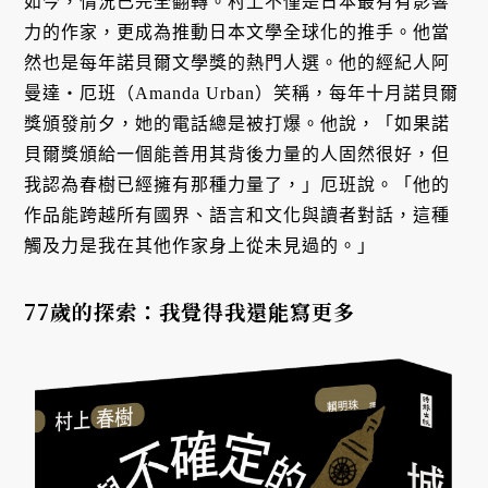
如今，情況已完全翻轉。村上不僅是日本最有有影響
力的作家，更成為推動日本文學全球化的推手。他當
然也是每年諾貝爾文學獎的熱門人選。他的經紀人阿
曼達・厄班（Amanda Urban）笑稱，每年十月諾貝爾
獎頒發前夕，她的電話總是被打爆。他說，「如果諾
貝爾獎頒給一個能善用其背後力量的人固然很好，但
我認為春樹已經擁有那種力量了，」厄班說。「他的
作品能跨越所有國界、語言和文化與讀者對話，這種
觸及力是我在其他作家身上從未見過的。」
77
歲的探索：我覺得我還能寫更多