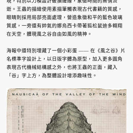
現，特別以刀模設計破損邊緣，象徵時間的無情流
逝。王蟲的描繪使用素描筆觸表現古代書籍的質感，
眼睛則採用局部亮面處理，營造象徵和平的藍色玻璃
質感，一旁還有帥氣的娜烏西卡帶著狐松鼠迪多翱翔
在天空，體現風之谷自由如風的精神。
海報中還特別埋藏了一個小彩蛋 —— 在《風之谷》片
名標準字設計上，以日版字體為原型，加入更多圓角
表現古代機械結構感之外，也將王蟲的正面，藏入
「谷」字上方，為整體設計增添趣味性。