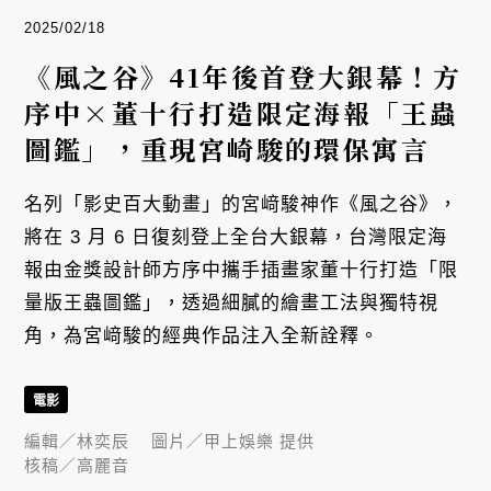
2025/02/18
《風之谷》41年後首登大銀幕！方
序中×董十行打造限定海報「王蟲
圖鑑」，重現宮崎駿的環保寓言
名列「影史百大動畫」的宮﨑駿神作《風之谷》，
將在 3 月 6 日復刻登上全台大銀幕，台灣限定海
報由金獎設計師方序中攜手插畫家董十行打造「限
量版王蟲圖鑑」，透過細膩的繪畫工法與獨特視
角，為宮﨑駿的經典作品注入全新詮釋。
電影
編輯／
林奕辰
圖片／
甲上娛樂 提供
核稿／
高麗音