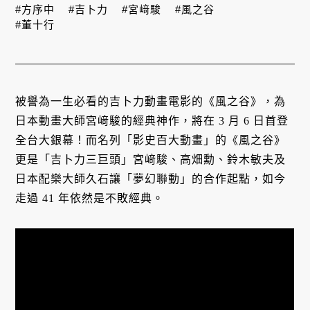
#方序中
#吉卜力
#宮﨑駿
#風之谷
#董十行
被譽為一生必看的吉卜力動畫電影的《風之谷》，為
日本動畫大師宮﨑駿的經典神作，將在 3 月 6 日首登
全台大銀幕！而名列「影史百大動畫」的《風之谷》
更是「吉卜力三巨頭」宮﨑駿、高畑勳、鈴木敏夫及
日本配樂大師久石讓「夢幻聯動」的合作起點，如今
走過 41 年依然是不敗經典。