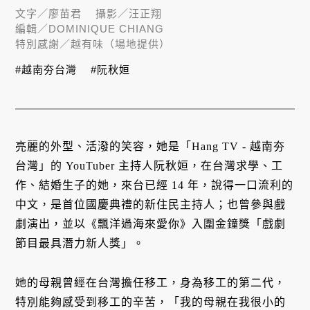
文字／
廖苗君
攝影／
汪正翔
編輯／
DOMINIQUE CHIANG
特別感謝／
越有味（場地提供）
#越南夯台灣
#阮秋姮
亮麗的外型、活潑的笑容，她是「Hang TV - 越南夯
台灣」的 YouTuber 主持人阮秋姮，在台灣求學、工
作、結婚生子的她，來台已經 14 年，說得一口流利的
中文，是首位國慶典禮的新住民主持人；也曾參與戲
劇演出，並以《飄洋過海來愛你》入圍金鐘獎「戲劇
節目最具潛力新人獎」。
她的母親曾經在台灣擔任移工，身為移工的第二代，
特別能夠感受到移工的辛苦，「我的母親在我很小的