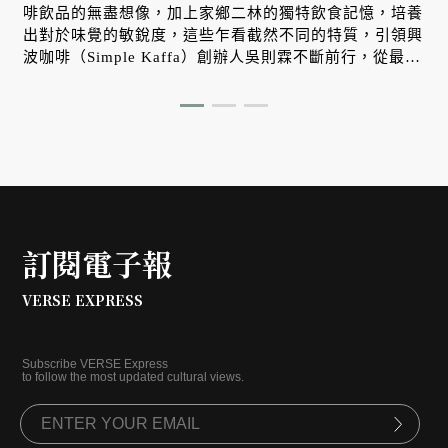
啡飲品的無盡想像，加上家鄉二林的獨特飲食記憶，培養
出對於味覺的敏銳度，這些乍看截然不同的特質，引領興
波咖啡（Simple Kaffa）創辦人吳則霖不斷前行，從最初
在假日騎著三輪車擺攤賣咖啡，到成為世界咖啡師冠軍，
拿下「世界最佳咖啡館」的頭銜。
訂閱電子報
VERSE EXPRESS
Subscribe VERSE Express
to follow the most updated cultural views.