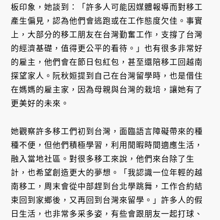
板印象，她談到：「許多人可能因媒體報導而對移工
產生偏見，認為他們會逃跑或在工作態度欠佳。事實
上，大部分的移工朋友在台灣勤奮工作，支撐了台灣
的經濟基礎，值得更公平的看待。」也有很多非常好
的雇主，他們會在節日包紅包，甚至還陪移工回越南
探望家人。阮秋姮提到自己在台灣留學時，也是借住
在媽媽的雇主家，因為母親與台灣的栽培，讓她有了
更美好的未來。
她觀察許多移工們初到台灣，面臨語言障礙帶來的種
種不便，但他們積極學習，利用閒暇時間適應生活，
融入當地社區。對很多移工來說，他們來台除了生
計，也希望創造更大的夢想。「我認識一位年輕的越
南移工，周末會從中部趕到台北學跳舞，工作合約結
束回到家鄉後，又再回到台灣來留學。」許多人的假
日生活，也非常多采多姿，有些會跟朋友一起打球、