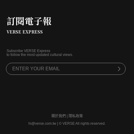
訂閱電子報
VERSE EXPRESS
Subscribe VERSE Express
to follow the most updated cultural views.
關於我們
|
隱私政策
hi@verse.com.tw
|
© VERSE All rights reserved.