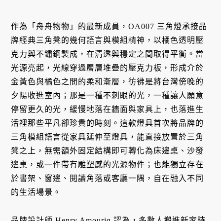
作為「舟舟物物」的最新成員，OA007 三角燈承接品
牌經典三角凳的幾何語言與模組精神，以橘色透明壓
克力與不鏽鋼製成，在清透與穩定之間取得平衡。當
光源亮起，光線穿過層層堆疊的壓克力板，形成介於
金黃色與橘色之間的柔和漸層，彷彿是將台灣傍晚的
夕陽收進室內；那是一種不刺眼的光，一種讓人願意
停留更久的光，緩慢地落在牆面與家具上，也落進生
活裡那些平凡卻珍貴的時刻。這款燈具首次將品牌的
三角模組語言從家具延伸至燈具，能直接放置於三角
凳之上，無需額外固定結構即可轉化為床邊桌、沙發
邊桌，或一件帶有雕塑感的光源物件；也能獨立存在
於書架、窗邊、閱讀角落或客廳一隅，自在融入不同
的生活場景。
品牌設計師 Henry Amouriq 認為，多數人搬進新家時