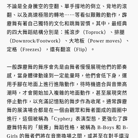
不論是全身騰空的空翻、單手撐地的倒立、背地的滾
翻、以及高速極限的轉地⋯⋯等看似艱難的動作，霹
靂舞有著自己獨特的文化和跳舞習慣。其中，最經典
的四大舞蹈結構分別是：搖滾步（Toprock）、排腿
（Downrock/Footwork）、大地板（Power moves）、
定格（Freezes），還有翻滾（Flip）。
一般霹靂舞的舞序會先是由舞者慢慢展現他們的節奏
感，當身體律動達到一定能量時，他們會低下身，運
用手腳在地面上進行進階動作，待時機適合與音樂高
潮時，才會開始加入複雜的地面動作，甚至展現突然
停止動作，以充滿記憶點的舞步作為收尾。通常霹靂
舞的展演場合都是在一個由觀眾和舞者圍成的圓圈中
進行，這個被稱為「Cypher」表演型態，更強化了霹
靂舞特有的「競賽」舞蹈性格，被稱為 B-Boys 和 B-
Girls 的舞者們將在音樂換場之間，或甚至在對手還沒