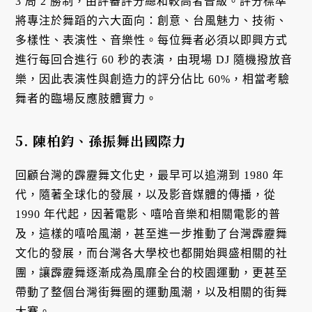
3 局 2 勝制，由評審評分總和較高者晉級。評分標準
將專注於舞蹈的六大面向：創意、台風魅力、技術、
多樣性、表演性、音樂性。每位舞者必須以即興方式
進行每回合進行 60 秒的表演，由現場 DJ 隨機撥放音
樂，因此表演性與創造力的評分佔比 60%，相當考驗
舞者的臨場反應肢體實力。
5. 陳柏鈞、孫振舞出國際力
回顧台灣的霹靂舞文化史，最早可以追溯到 1980 年
代，隨著全球化的發展，以及影音媒體的傳播，從
1990 年代起，因著電影、嘻哈音樂和相關電影的普
及，這樣的嘻哈風潮，甚至進一步推動了台灣霹靂舞
文化的發展，而台灣各大學校也都開始興盛相關的社
團，讓霹靂舞逐漸成為風靡全台的校園運動，更甚至
帶動了整個台灣街舞圈的運動風潮，以及相關的街舞
大賽。