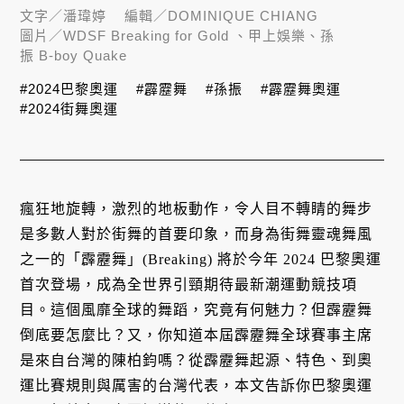
文字／
潘瑋婷
編輯／
DOMINIQUE CHIANG
圖片／
WDSF Breaking for Gold 、甲上娛樂、孫
振 B-boy Quake
#2024巴黎奧運
#霹靂舞
#孫振
#霹靂舞奧運
#2024街舞奧運
瘋狂地旋轉，激烈的地板動作，令人目不轉睛的舞步
是多數人對於街舞的首要印象，而身為街舞靈魂舞風
之一的「霹靂舞」(Breaking) 將於今年 2024 巴黎奧運
首次登場，成為全世界引頸期待最新潮運動競技項
目。這個風靡全球的舞蹈，究竟有何魅力？但霹靂舞
倒底要怎麼比？又，你知道本屆霹靂舞全球賽事主席
是來自台灣的陳柏鈞嗎？從霹靂舞起源、特色、到奧
運比賽規則與厲害的台灣代表，本文告訴你巴黎奧運