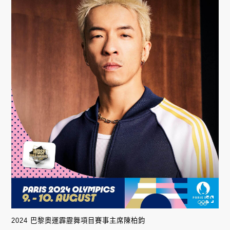
2024 巴黎奧運霹靂舞項目賽事主席陳柏鈞