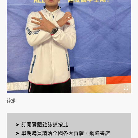
孫振
➤ 訂閱實體雜誌
請按此
➤ 單期購買請洽全國各大實體、網路書店