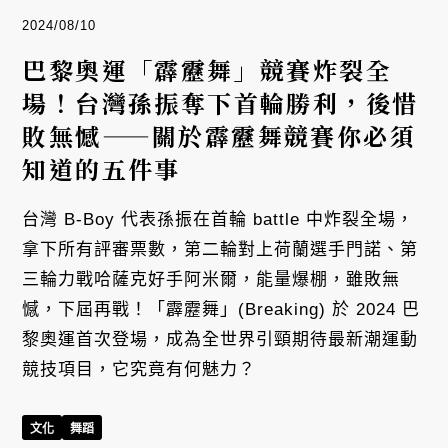
2024/08/10
巴黎奧運「霹靂舞」競賽炸裂全
場！台灣孫振奪下首輪勝利，後惜
敗無憾——關於霹靂舞競賽你必須
知道的五件事
台灣 B-Boy 代表孫振在首輪 battle 中炸裂全場，
拿下所有評審票數，第二輪對上荷蘭選手門諾、第
三輪力戰哈薩克好手阿米爾，能量爆棚，雖敗無
憾，下屆再戰！「霹靂舞」(Breaking) 於 2024 巴
黎奧運首次登場，成為全世界引頸期待最新潮運動
競技項目，它究竟有何魅力？
文化
舞蹈