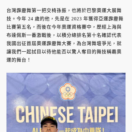
台灣霹靂舞第一把交椅孫振，也將於巴黎奧運大展舞
技。今年 24 歲的他，先是在 2023 年獲得亞運霹靂舞
比賽第五名，而後在今年奧運資格賽中，歷經上海與
布達佩斯一番激戰後，以積分總排名第十名確認代表
我國出征首屆奧運霹靂舞大賽，為台灣舞壇爭光，就
讓我們一起拭目以待他能否以驚人奪目的舞技稱霸奧
運的舞台！