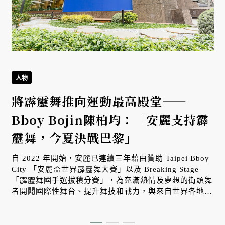
人物
將霹靂舞推向運動最高殿堂——
Bboy Bojin陳柏均：「安麗支持霹
靂舞，今夏決戰巴黎」
自 2022 年開始，安麗已連續三年藉由贊助 Taipei Bboy
City 「安麗盃世界霹靂舞大賽」以及 Breaking Stage
「霹靂舞國手選拔積分賽」，為充滿熱情及夢想的街頭舞
者開闢國際性舞台、提升舞技和戰力，與來自世界各地的
舞林高手 battle，幫助他們從文化舞者邁向運動員最高殿
堂。除此之外，安麗也自 2021 年底開始贊助「安麗品牌
大使」，同時也是「巴黎奧運霹靂舞項目全球負責人」