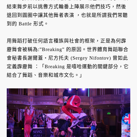
結束舞步前以挑釁方式輪番上陣展示他們技巧，然後
退回到圓圈中讓其他舞者表演 ，也就是所謂我們常聽
到的 Battle 形式。
用舞蹈打破任何語言種族與社會的框架，正是為何霹
靂舞會被稱為:”Breaking” 的原因。世界體育舞蹈聯合
會秘書長謝爾蓋・尼方托夫 (Sergey Nifontov) 曾如此
定義霹靂舞 ：「Breaking 是嘻哈運動的關鍵部分，它
結合了舞蹈、音樂和城市文化。」