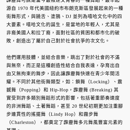
霹靂舞可說是當今最叛逆又青春的一種舞蹈，最早起
源自 1970 年代美國紐約市布朗克斯區發展起來的一種
街舞形式，與饒舌、塗鴉、DJ 並列為嘻哈文化中的四
大要素。嘻哈文化的誕生，是當地的年輕人，尤其是
非裔美國人和拉丁裔，面對社區的貧困和都市化的破
敗，創造出了屬於自己對於社會抗爭的次文化。
他們運用肢體，並結合音樂，跳出了對於社會的不滿
與無奈，而正是這種創造性結合自我表達，孕育出自
由又無拘束的舞步，因此讓霹靂舞快速在青少年間活
耀。不同於其他街舞類型，如：鎖舞（Locking）、震
撼舞（Popping）和 Hip-Hop，霹靂舞 (Breaking) 其
實受到許多類別舞蹈形式的影響，包括著重節奏速度
的非洲舞蹈、土著舞蹈，甚至 20 世紀初期更加注重腳
步連貫性的搖擺舞（Lindy Hop）和霧步舞
（Charleston），都奠定了霹靂舞多元舞風豐富元素的