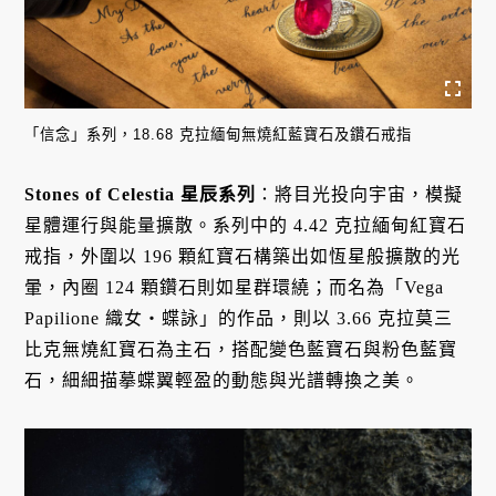
「信念」系列，18.68 克拉緬甸無燒紅藍寶石及鑽石戒指
Stones of Celestia 星辰系列
：將目光投向宇宙，模擬
星體運行與能量擴散
。系列中的 4.42 克拉緬甸紅寶石
戒指，外圍以 196 顆紅寶石構築出如恆星般擴散的光
暈，內圈 124 顆鑽石則如星群環繞
；而名為「Vega
Papilione 織女・蝶詠」的作品，則以 3.66 克拉莫三
比克無燒紅寶石為主石，搭配變色藍寶石與粉色藍寶
石，細細描摹蝶翼輕盈的動態與光譜轉換之美
。