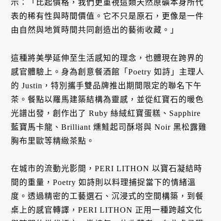
示：「比起價格，我們更重視這類天然原礦本身所代
表的稀有性與時間價值
。它不只是原石，更像是一件
由自然與地質時間共同創造出的藝術收藏
。」
這種將美學延伸至生活感知的理念，也體現在跨界的
感官體驗上
。身為創意餐酒館「Poetry 如詩」主理人
的 Justin，特別攜手雙品牌推出期間限定的聯名下午
茶
。餐點以羅馬建築結構為靈感，並從紅寶石的暖色
光譜出發，創作出了 Ruby 絲絨紅寶蛋糕、Sapphire
藍寶馬卡龍、Brilliant 燻鮭起司酥塔與 Noir 黑松露雞
胸布里歐等精緻茶點
。
在城市的流動光影間，PERI LITHON 以寶石凝結時
間的重量，Poetry 如詩則以料理捕捉當下的情緒溫
度
。透過精密的工藝選石、沉浸式的空間構築，到餐
桌上的感官轉譯，PERI LITHON 正用一種跨越文化