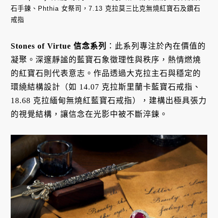
石手鍊、Phthia 女祭司，7.13 克拉莫三比克無燒紅寶石及鑽石
戒指
Stones of Virtue 信念系列
：此系列專注於內在價值的
凝聚
。深邃靜謐的藍寶石象徵理性與秩序，熱情燃燒
的紅寶石則代表意志
。作品透過大克拉主石與穩定的
環繞結構設計（如 14.07 克拉斯里蘭卡藍寶石戒指、
18.68 克拉緬甸無燒紅藍寶石戒指），建構出極具張力
的視覺結構，讓信念在光影中被不斷淬鍊
。