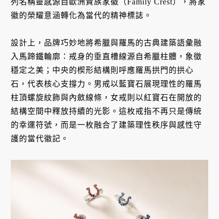
列名稱靈感源自歐洲貴族家徽（Family Crest），將家
徽的榮耀意涵轉化為當代的精神標誌
。
設計上，品牌巧妙地將希臘與羅馬的古典建築語彙融
入馬蹄鐵輪廓
：戒身的垂直槽線源自希臘柱體，象徵
穩定之美
；中央的楔形結構則呼應羅馬拱門的拱心
石，代表核心支撐力
。男戒以藍寶石展現理性的羅馬
柱頂螺旋紋飾與內斂線條
，女戒則以紅寶石在開放的
結構空間中釋放持續的光影
。這枚戒指不再只是傳統
的幸運符號，而是一枚融合了建築理性秩序與感性守
護的當代徽記
。