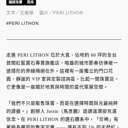
鐘錶珠寶
風格
文字／
王敬傑
圖片／
PERI LITHON
#PERI LITHON
走進 PERI LITHON 位於大直、佔地約 60 坪的全台
首間紅藍寶石專賣旗艦店，喧囂的城市節奏彷彿被一
道隱形的界線隔絕在外
。這裡有一座獨立的門口花
園、靜謐的 VIP 室與定製諮詢區，比起一間珠寶店，
它更像是一座關於地質與時間的當代策展空間
。
「我們不只是販售珠寶，而是在選擇時間與光最純粹
的證據
。」創辦人 Justin（馬彥鵬）語調溫潤卻充滿
信念
。在 PERI LITHON 的選石體系中，「珍稀」有
著極為嚴苛的數字定義 —— 僅有不到 1% 的天然紅、