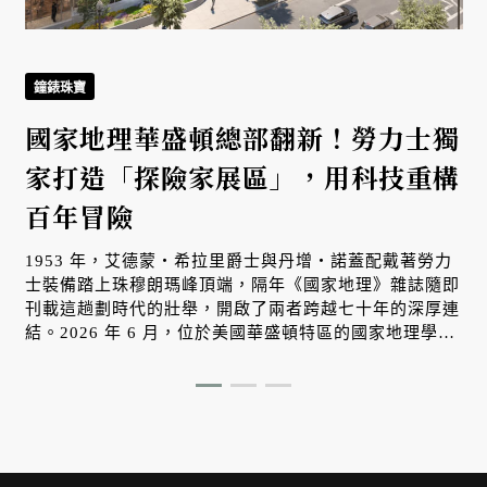
鐘錶珠寶
國家地理華盛頓總部翻新！勞力士獨
家打造「探險家展區」，用科技重構
百年冒險
1953 年，艾德蒙・希拉里爵士與丹增・諾蓋配戴著勞力
士裝備踏上珠穆朗瑪峰頂端，隔年《國家地理》雜誌隨即
刊載這趟劃時代的壯舉，開啟了兩者跨越七十年的深厚連
結。2026 年 6 月，位於美國華盛頓特區的國家地理學會
總部迎來有史以來最大規模的擴建。作為「大本營」的創
始捐助機構與全新「探索博物館」的開幕夥伴，勞力士正
以當代視角，重新打開大眾對未知世界的想像。