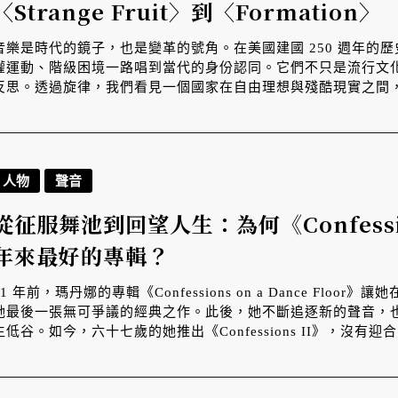
〈Strange Fruit〉到〈Formation〉
音樂是時代的鏡子，也是變革的號角。在美國建國 250 週年的
權運動、階級困境一路唱到當代的身份認同。它們不只是流行文
反思。透過旋律，我們看見一個國家在自由理想與殘酷現實之間
程。
人物
聲音
從征服舞池到回望人生：為何《Confessi
年來最好的專輯？
21 年前，瑪丹娜的專輯《Confessions on a Dance Fl
她最後一張無可爭議的經典之作。此後，她不斷追逐新的聲音，
生低谷。如今，六十七歲的她推出《Confessions II》，沒
最純粹的起點 —— 舞池，成為一位流行 icon 對四十多年音樂