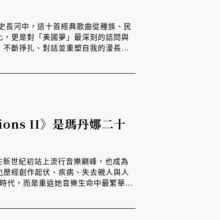
歷史長河中，這十首經典歌曲從種族、民
化，更是對「美國夢」最深刻的詰問與
，不斷掙扎、對話並重塑自我的漫長旅
ons II》是瑪丹娜二十
oor》讓她在新世紀初站上流行音樂巔峰，也成為
也歷經創作起伏、疾病、失去親人與人
有迎合時代，而是重返她音樂生命中最繁華也
人生最誠實的一次回望。