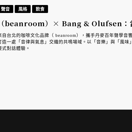
聲音
風格
飲食
（beanroom）× Bang & Oluf
來自台北的咖啡文化品牌（ beanroom），攜手丹麥百年聲學音響品牌 
打造一處「音律與氣息」交織的共鳴場域。以「音樂」與「風味
浸式對話體驗。