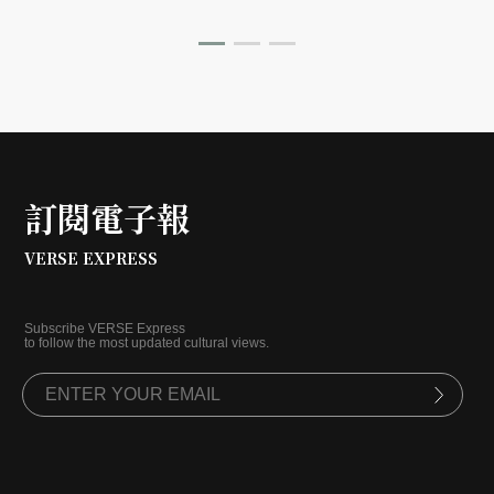
我們看見一個國家在自由理想與殘酷現實之間，不斷掙
扎、對話並重塑自我的漫長旅程。
訂閱電子報
VERSE EXPRESS
Subscribe VERSE Express
to follow the most updated cultural views.