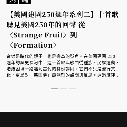
文化
聲音
【美國建國250週年系列二】十首歌
聽見美國250年的回聲 從
〈Strange Fruit〉到
〈Formation〉
音樂是時代的鏡子，也是變革的號角。在美國建國 250
週年的歷史長河中，這十首經典歌曲從種族、民權運動、
階級困境一路唱到當代的身份認同。它們不只是流行文
化，更是對「美國夢」最深刻的詰問與反思。透過旋律，
我們看見一個國家在自由理想與殘酷現實之間，不斷掙
扎、對話並重塑自我的漫長旅程。