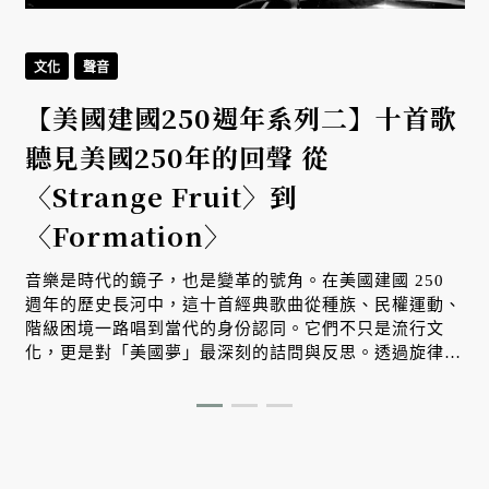
文化
聲音
【美國建國250週年系列二】十首歌
聽見美國250年的回聲 從
〈Strange Fruit〉到
〈Formation〉
音樂是時代的鏡子，也是變革的號角。在美國建國 250
週年的歷史長河中，這十首經典歌曲從種族、民權運動、
階級困境一路唱到當代的身份認同。它們不只是流行文
化，更是對「美國夢」最深刻的詰問與反思。透過旋律，
我們看見一個國家在自由理想與殘酷現實之間，不斷掙
扎、對話並重塑自我的漫長旅程。