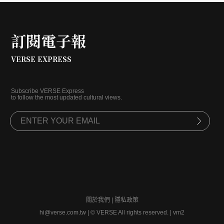
訂閱電子報
VERSE EXPRESS
Subscribe VERSE Express
to follow the most updated cultural views.
關於我們
|
隱私政策
hi@verse.com.tw
|
© VERSE All rights reserved. | vm2