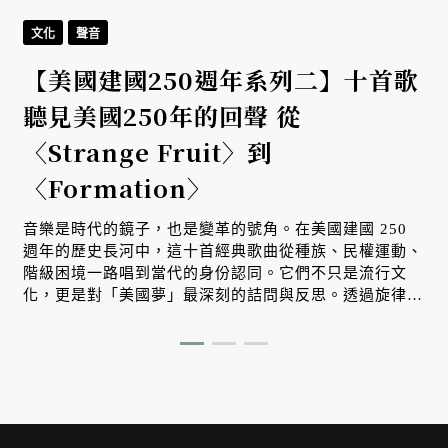
文化
聲音
【美國建國250週年系列二】十首歌
聽見美國250年的回聲 從
〈Strange Fruit〉到
〈Formation〉
音樂是時代的鏡子，也是變革的號角。在美國建國 250
週年的歷史長河中，這十首經典歌曲從種族、民權運動、
階級困境一路唱到當代的身份認同。它們不只是流行文
化，更是對「美國夢」最深刻的詰問與反思。透過旋律，
我們看見一個國家在自由理想與殘酷現實之間，不斷掙
扎、對話並重塑自我的漫長旅程。