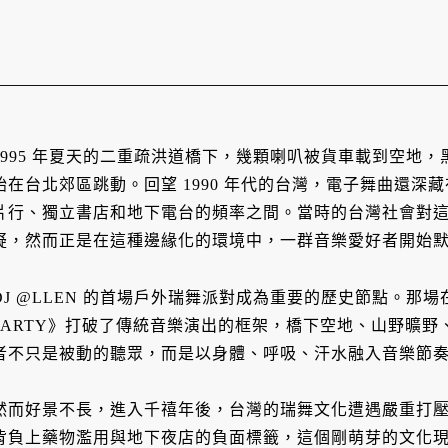
1995 年夏天的二重疏洪道橋下，幾顆喇叭被貨車載到空地
始在台北郊區跳動。回望 1990 年代的台灣，電子舞曲還
片行、獨立書店和地下電台的頻率之間。當時的台灣社會對
疑，然而正是在這種邊緣化的環境中，一群音樂愛好者開始
DJ @LLEN 的首場戶外瑞舞派對成為重要的歷史節點。那場在二
PARTY》打破了傳統音樂演出的框架，橋下空地、山野曠
者不只是被動的聽眾，而是以身體、呼吸、汗水融入音樂節
然而好景不長，進入千禧年後，台灣的瑞舞文化遭遇嚴重打
背負上藥物濫用與地下夜店的負面標籤，這個剛萌芽的文化