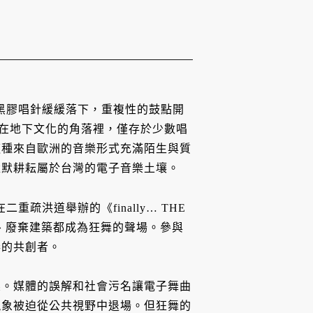
，黑膠唱針緩緩落下，重複性的鼓點開
深藏在地下文化的角落裡，僅存於少數唱
這種來自歐洲的音樂形式充滿陌生與質
默默耕耘屬於台灣的電子音樂土壤。
重疏洪道舉辦的《finally… THE
野、廢棄建築都成為狂舞的聲場。參與
奏的共創者。
壓。媒體的誤解和社會污名讓電子舞曲
現象被迫從公共視野中退場。但狂舞的