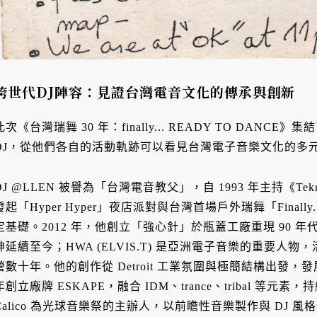
跨世代DJ陣容：見證台灣電音文化的傳承與創新
此次《台灣瑞舞 30 年：finally... READY TO DAN
DJ，從他們各自的活動軌跡可以看見台灣電子音樂文化的多
DJ @LLEN 被譽為「台灣電音教父」，自 1993 年主持《Tek
發起「Hyper Hyper」夜店派對與台灣首場戶外瑞舞「Finall
定基礎。2012 年，他創立「強心針」於瓶蓋工廠重現 90 年
神延續至今；HWA (ELVIS.T) 是亞洲電子音樂的重要人
營數十年。他的創作從 Detroit 工業氛圍與極簡結構出發，發展出獨
年創立廠牌 ESKAPE，融合 IDM、trance、tribal 等元
Calico 為光球音樂祭的主辦人，以前瞻性音樂製作與 DJ 風格