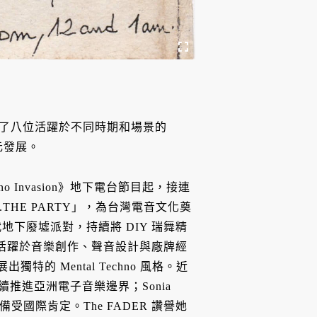
CE》集結了八位活躍於不同時期和場景的
元發展。
no Invasion》地下電台節目起，接連
y..THE PARTY」，為台灣電音文化奠
代地下廢墟派對，持續將 DIY 瑞舞精
物，活躍於音樂創作、聲音設計與廠牌經
特的 Mental Techno 風格。近
素，持續推進亞洲電子音樂邊界；Sonia
備受國際肯定。The FADER 讚譽她