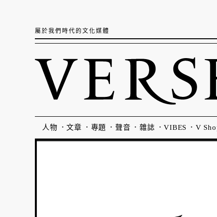
屬於我們時代的文化媒體
人物
文章
專題
聲音
雜誌
VIBES
V Sho