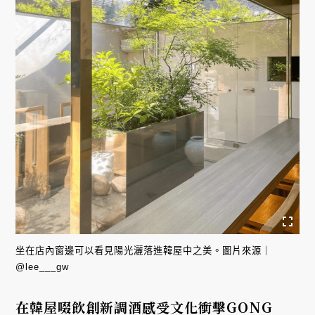
坐在店內窗邊可以看見陽光灑落進韓屋中之美。圖片來源｜
@lee___gw
在韓屋啜飲創新調酒感受文化衝擊GONG