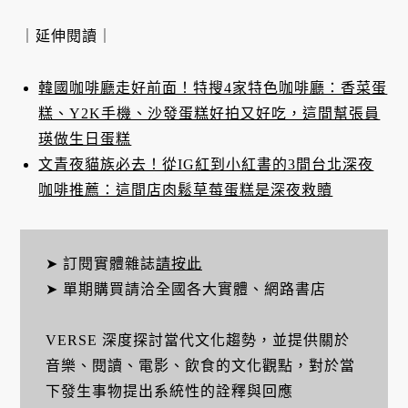
｜延伸閱讀｜
韓國咖啡廳走好前面！特搜4家特色咖啡廳：香菜蛋
糕、Y2K手機、沙發蛋糕好拍又好吃，這間幫張員
瑛做生日蛋糕
文青夜貓族必去！從IG紅到小紅書的3間台北深夜
咖啡推薦：這間店肉鬆草莓蛋糕是深夜救贖
➤ 訂閱實體雜誌
請按此
➤ 單期購買請洽全國各大實體、網路書店
VERSE 深度探討當代文化趨勢，並提供關於
音樂、閱讀、電影、飲食的文化觀點，對於當
下發生事物提出系統性的詮釋與回應