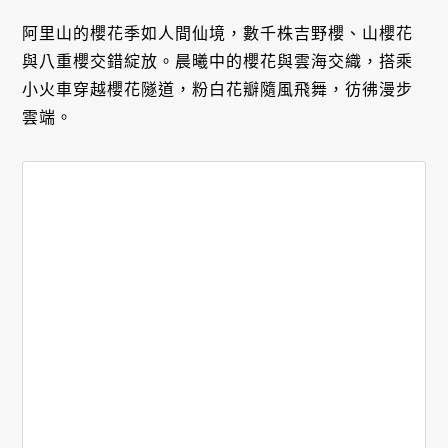
阿里山的櫻花季如人間仙境，數千株吉野櫻、山櫻花
與八重櫻交錯綻放。晨曦中的櫻花與雲海交織，搭乘
小火車穿越櫻花隧道，粉白花瓣隨風飛舞，彷彿漫步
雲端。