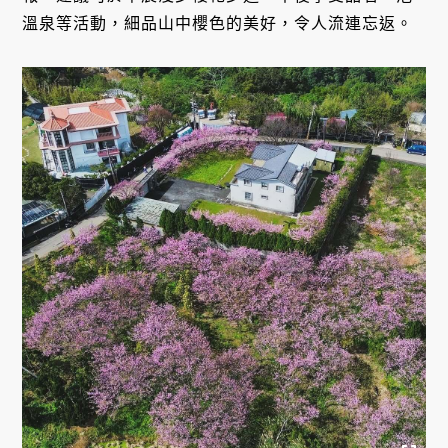
溫泉等活動，細品山中櫻色的美好，令人流連忘返。