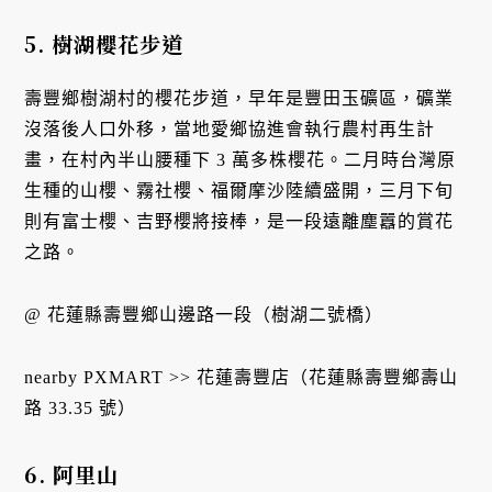
5. 樹湖櫻花步道
壽豐鄉樹湖村的櫻花步道，早年是豐田玉礦區，礦業
沒落後人口外移，當地愛鄉協進會執行農村再生計
畫，在村內半山腰種下 3 萬多株櫻花。二月時台灣原
生種的山櫻、霧社櫻、福爾摩沙陸續盛開，三月下旬
則有富士櫻、吉野櫻將接棒，是一段遠離塵囂的賞花
之路。
@ 花蓮縣壽豐鄉山邊路一段（樹湖二號橋）
nearby PXMART >> 花蓮壽豐店（花蓮縣壽豐鄉壽山
路 33.35 號）
6. 阿里山