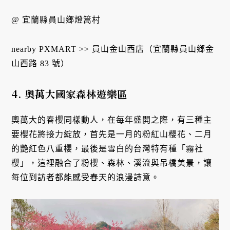
@ 宜蘭縣員山鄉燈篙村
nearby PXMART >> 員山金山西店（宜蘭縣員山鄉金
山西路 83 號）
4. 奧萬大國家森林遊樂區
奧萬大的春櫻同樣動人，在每年盛開之際，有三種主
要櫻花將接力綻放，首先是一月的粉紅山櫻花、二月
的艷紅色八重櫻，最後是雪白的台灣特有種「霧社
櫻」，這裡融合了粉櫻、森林、溪流與吊橋美景，讓
每位到訪者都能感受春天的浪漫詩意。