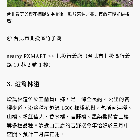
台北最夯的櫻花捕捉點平菁街（照片來源／臺北市政府觀光傳播
局）
＠ 台北市北投區竹子湖
nearby PXMART >> 北投行義店（台北市北投區行義
路 10 巷 2 號 1 樓）
3.
燈篙林道
燈篙林道位於宜蘭員山鄉，是一條全長約 4 公里的賞
櫻步道，沿途種植超過 1600 棵櫻花樹，包括河津櫻、
山櫻、粉紅佳人、香水櫻、吉野櫻、墨染櫻與富士櫻
等多種品種。靠近山頂處的吉野櫻今年恰好於三月中
盛開、預計三月底花謝。