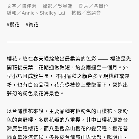
文字／
陳佳濃
攝影／
吳星翰
圖片／
各單位
編輯／
Annie、Shelley Lai
核稿／
高麗音
#櫻花
#賞花
櫻花，總在春天裡綻放出最柔美的色彩 —— 櫻總是先
開花後長葉，花期通常較短，約為兩週至一個月。外
型小巧且成簇生長， 不同品種之顏色多呈現桃紅或淡
粉，也有白色品種，花朵從枝條上垂墜而下，營造出
夢幻的粉色系花海景色。
以台灣櫻花來說，主要品種有桃粉色的山櫻花、淡粉
色的吉野櫻、多層花瓣的八重櫻，其中山櫻花即為台
灣原生種櫻花，而八重櫻為山櫻花的變異種。櫻花普
遍喜歡冷涼氣候，多長於台灣高山與北部，陽明山、