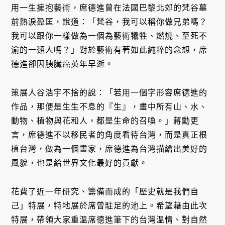
用一生擁抱藝術，席德進曾在法國巴黎北郊的梵谷墓
前熱淚盈匡，說道：「梵谷，我可以稱你做兄弟嗎？
我可以跟你一樣做為一個為藝術犧牲、燃燒、至死不
渝的一類人嗎？」對於藝術有著如此純粹的念想，席
德進卻因胰臟癌英年早逝。
策展人谷浩宇不捨的說：「若用一個字形容席德進的
作品，那便是生生不息的『生』，畫中所有山、水、
動物、植物與花和人，都是生命的召喚。」蔣勳更
言，席德進不以移民者的角度看待台灣，而是真正根
植台灣，做為一個畫家，席德進為台灣描繪出美好的
風貌，也是給世界文化最好的貢獻。
花費了近一年研究、籌備而成的「歷史就是我們自
己」特展，特地展於席曾駐足的池上。希望藉由此次
特展，帶領大家重溫席德進筆下的台灣溫情、對自然