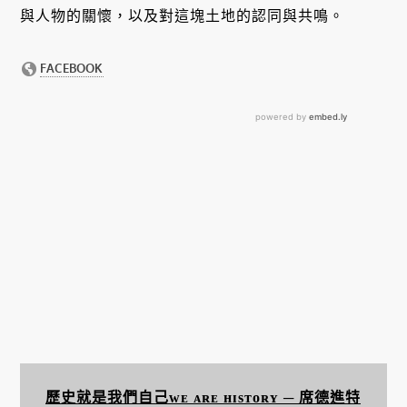
與人物的關懷，以及對這塊土地的認同與共鳴。
歷史就是我們自己ᴡᴇ ᴀʀᴇ ʜɪsᴛᴏʀʏ ─ 席德進特