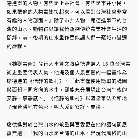
德進畫的人物，有些是上乘社會、有些是市井小民，
如果把他的人物畫連接起來，可以看到台灣社會非常
有趣的人物剖面。」除了市井人物，席德進筆下的台
灣的山水、動物得以讓我們窺探傳統農業社會生活的
閒靜，前、後期的山水畫作更能讓人們一窺城市變遷
的歷程。
《雄獅美術》發行人李賢文將席德進選入 16 位台灣美
術史重要代表人物，他提及個人最喜愛的一幅畫作為
席德進的《恬靜的鄉村》，「此畫僅使用簡單的構圖
與面朝不同方向的水牛，卻能充分展現出台灣午後的
安靜、寧靜感。」《恬靜的鄉村》以渲染筆法柔和地
呈現台灣地方色彩，叫人感到安詳、閒適。
席德進對於台灣山水的敬重與喜愛更在他的語句間展
露無遺：「我的山水是台灣的山水，是現代風格的山