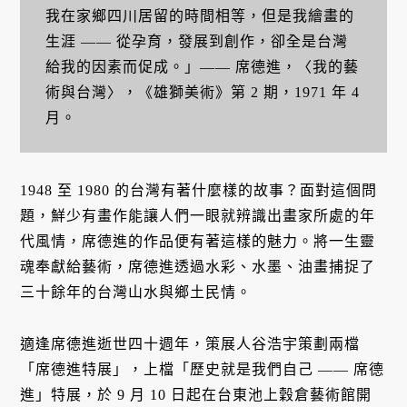
我在家鄉四川居留的時間相等，但是我繪畫的
生涯 —— 從孕育，發展到創作，卻全是台灣
給我的因素而促成。」—— 席德進，〈我的藝
術與台灣〉，《雄獅美術》第 2 期，1971 年 4
月。
1948 至 1980 的台灣有著什麼樣的故事？面對這個問
題，鮮少有畫作能讓人們一眼就辨識出畫家所處的年
代風情，席德進的作品便有著這樣的魅力。將一生靈
魂奉獻給藝術，席德進透過水彩、水墨、油畫捕捉了
三十餘年的台灣山水與鄉土民情。
適逢席德進逝世四十週年，策展人谷浩宇策劃兩檔
「席德進特展」，上檔「歷史就是我們自己 —— 席德
進」特展，於 9 月 10 日起在台東池上穀倉藝術館開