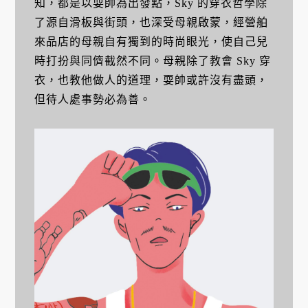
知，都是以耍帥為出發點，Sky 的穿衣哲學除
了源自滑板與街頭，也深受母親啟蒙，經營舶
來品店的母親自有獨到的時尚眼光，使自己兒
時打扮與同儕截然不同。母親除了教會 Sky 穿
衣，也教他做人的道理，耍帥或許沒有盡頭，
但待人處事勢必為善。