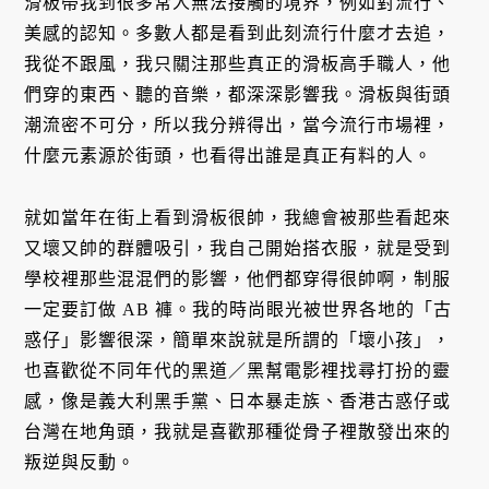
滑板帶我到很多常人無法接觸的境界，例如對流行、
美感的認知。多數人都是看到此刻流行什麼才去追，
我從不跟風，我只關注那些真正的滑板高手職人，他
們穿的東西、聽的音樂，都深深影響我。滑板與街頭
潮流密不可分，所以我分辨得出，當今流行市場裡，
什麼元素源於街頭，也看得出誰是真正有料的人。
就如當年在街上看到滑板很帥，我總會被那些看起來
又壞又帥的群體吸引，我自己開始搭衣服，就是受到
學校裡那些混混們的影響，他們都穿得很帥啊，制服
一定要訂做 AB 褲。我的時尚眼光被世界各地的「古
惑仔」影響很深，簡單來說就是所謂的「壞小孩」，
也喜歡從不同年代的黑道／黑幫電影裡找尋打扮的靈
感，像是義大利黑手黨、日本暴走族、香港古惑仔或
台灣在地角頭，我就是喜歡那種從骨子裡散發出來的
叛逆與反動。