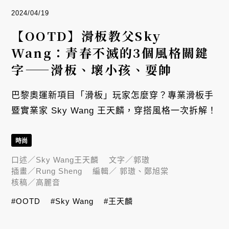
2024/04/19
【OOTD】滑板教父Sky
Wang：青春不滅的3個風格關鍵
字——滑板、壞小孩、耍帥
巴黎奧運新項目「滑板」玩家怎麼穿？專業滑板手
暨實業家 Sky Wang 王天麟，穿搭風格一次拆解！
時尚
口述／
Sky Wang王天麟
文字／
郭璈
插畫／
Rung Sheng
編輯／
郭璈、鄭旭棠
核稿／
高麗音
#OOTD
#Sky Wang
#王天麟