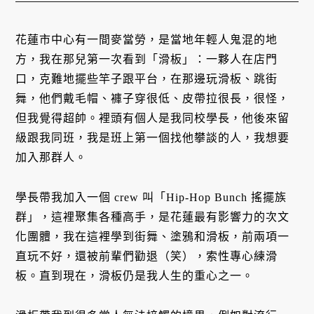
花蓮市中心有一間麥當勞，是當地年輕人鬼混的地
方，我在那兒第一次看到「滑板」：一夥人在店門
口，克難地擺些竿子跟平台，在那邊玩滑板、跳街
舞，他們戴毛帽、褲子穿很低、皮帶拉很長，很怪，
但我覺得超帥。裡頭有個人是我同校學長，他後來留
級跟我同班，我是班上第一個找他攀談的人，我想要
加入那群人。
學長帶我加入一個 crew 叫「Hip-Hop Bunch 搖擺族
群」，這裡聚集各種高手，是花蓮最有影響力的次文
化團體，我在這裡學到街舞、塗鴉和滑板，前兩項一
直玩不好，還被前輩們勸退（笑），索性專心練滑
板。直到現在，滑板仍是我人生的重心之一。