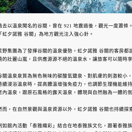
過去以溫泉聞名的谷關，曾在 921 地震過後，觀光一度蕭條。
「虹夕諾雅 谷關」為地方觀光注入強心針。
星野集團為了發揮谷關的溫泉優勢，虹夕諾雅 谷關的客房都
繞的壯麗山嵐，且供應源源不絕的溫泉水，讓旅客可以隨時
谷關溫泉泉質為無色無味的碳酸氫鹽泉、對肌膚的刺激較小
持續浸浴溫泉時，提高體溫增強免疫力，也調節生理機能維
室內溫泉，跟原石風格的露天溫泉，體現與自然融為一體的
然而，在自然景觀與溫泉資源以外，虹夕諾雅 谷關也持續探
例如館內活動「泰雅織彩」結合在地泰雅族文化，跟著泰雅