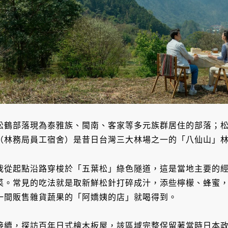
松鶴部落現為泰雅族、閩南、客家等多元族群居住的部落；
（林務局員工宿舍）是昔日台灣三大林場之一的「八仙山」
我從起點沿路穿梭於「五葉松」綠色隧道，這是當地主要的
菜。常見的吃法就是取新鮮松針打碎成汁，添些檸檬、蜂蜜
一間販售雜貨蔬果的「阿嬌姨的店」就喝得到。
接續，探訪百年日式檜木板屋，該區域完整保留著當時日本