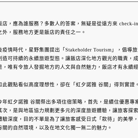
飯店，應為誰服務？多數人的答案，無疑是從遠方來 check-
之外，服務地方更是飯店的責任之一。
後疫情時代，星野集團提出「Stakeholder Tourism」
創造可持續的永續旅遊型態。讓飯店深化地方觀光的職責，成
是，唯有令旅人發掘地方的人文與自然魅力，飯店才有永續
如此觀點看似高度理想性，卻在「虹夕諾雅 谷關」得到實證
今年虹夕諾雅 谷關祭出多項住宿策略，首先，是續住優惠專案
其次，是與地區協力規劃更多元的深度旅遊體驗，讓旅客探
體驗深度，目的不單是為了讓旅客感受日式「款待」的美學
谷關的自然環境，以及在地文化獨一無二的魅力。