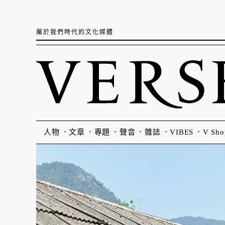
屬於我們時代的文化媒體
人物
文章
專題
聲音
雜誌
VIBES
V Sho