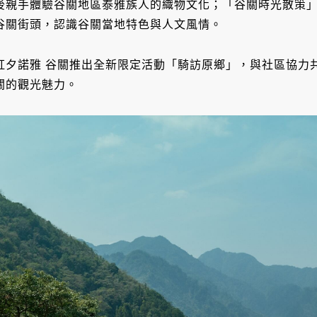
後親手體驗谷關地區泰雅族人的織物文化；「谷關時光散策
谷關街頭，認識谷關當地特色與人文風情。
虹夕諾雅 谷關推出全新限定活動「騎訪原鄉」，與社區協力
關的觀光魅力。