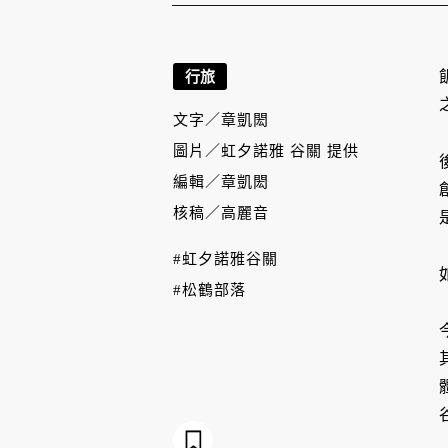
行旅
文字／
章凱閎
圖片／
虹夕諾雅 谷關 提供
編輯／
章凱閎
核稿／
高麗音
#虹夕諾雅谷關
#松鶴部落