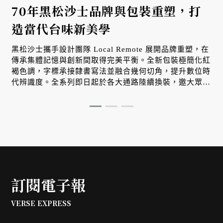
返
70年黑松沙士品牌與包裝重塑，打
造當代台味新美學
黑松沙士攜手設計團隊 Local Remote 展開品牌重塑，在
傳承集體記憶與創新間取得完美平衡。全新包裝極簡化紅
E
褐色調，字標承接隸書寫法並融合幾何切角，提升數位時
代辨識度。全系列即日起於各大通路陸續換裝，邀大眾感
受升級版台味美學。
訂閱電子報
VERSE EXPRESS