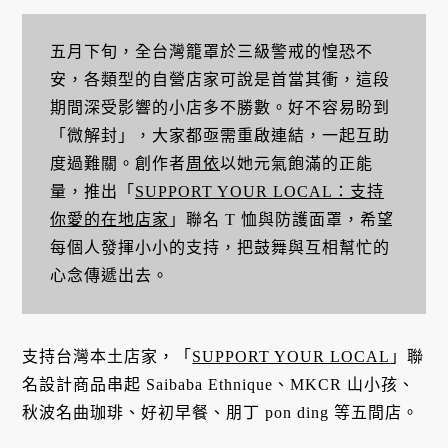
五月下旬，全台灣籠罩於三級警戒的惶恐不
安，各類型的自營店家可說是首當其衝，這段
期間深受影響的小店多不勝數。好不容易盼到
「微解封」，大家都亟需重啟連結，一起互助
度過難關。創作者
周依
以她元氣飽滿的正能
量，推出「
SUPPORT YOUR LOCAL：支持
你愛的在地店家
」聯名 T 恤與防護面罩，希望
每個人發揮小小的支持，把鼓舞與互相幫忙的
心念傳遞出去。
支持台灣本土店家，「
SUPPORT YOUR LOCAL
」聯
名設計商品串起 Saibaba Ethnique、MKCR 山小孩、
秋波名曲珈琲、好初早餐、朋丁 pon ding 等五間店。