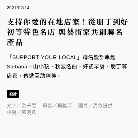
2021/07/14
支持你愛的在地店家！從朋丁到好
初等特色名店 與藝術家共創聯名
產品
「SUPPORT YOUR LOCAL」聯名設計串起
Saibaba、山小孩、秋波名曲、好初早餐、朋丁等
店家，傳遞互助精神。
設計
文字／
游千慧
攝影／
楊雅淳
圖片／
周依提供
核稿／
蘇曉凡