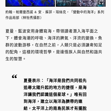
約翰・帕爾曼西諾 & 安 - 蘇菲・瑢絲克，「變動中的海洋」系列
作品局部（林怡秀攝影）
夏曼．藍波安用身體寫海，帶領讀者潛入海平面之
下，體會海潮的呼吸、海洋的脾氣、洋流的變換，魚
群的波動游移，在自然之前，人類只是必須謙卑知足
的配角，這樣的環境哲學，是達悟族人與自然和諧共
生的智慧。
夏曼表示：「海洋是我們共同祖先
追尋太陽升起的地方的捷徑，是海
洋讓我們認識這個星球。」唯有回
到海洋，建立以海洋為臍帶的連
結，太平洋上的南島民族才有擺脫