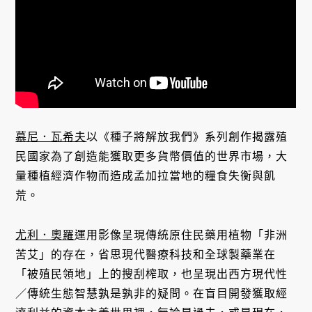
慕尼．瓦希夫
以《種子將解放我們》系列創作揭露殖
民國家為了創造能獲取更多貨幣價值的世界市場，大
量種植經濟作物而造成孟加拉當地的糧食失衡與飢
荒。
尤利．奧羅
運用影像呈現傳統原住民藥用植物「非洲
苦艾」的存在，省思現代醫療科技和全球製藥業在
「被殖民領地」上的搜刮榨取，也呈現出西方現代性
／傳統生態智慧孰是孰非的疑問。在盲目開發獲取經