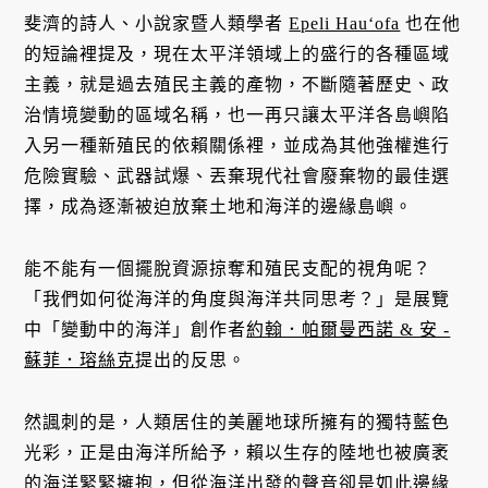
斐濟的詩人、小說家暨人類學者
Epeli Hauʻofa
也在他
的短論裡提及，現在太平洋領域上的盛行的各種區域
主義，就是過去殖民主義的產物，不斷隨著歷史、政
治情境變動的區域名稱，也一再只讓太平洋各島嶼陷
入另一種新殖民的依賴關係裡，並成為其他強權進行
危險實驗、武器試爆、丟棄現代社會廢棄物的最佳選
擇，成為逐漸被迫放棄土地和海洋的邊緣島嶼。
能不能有一個擺脫資源掠奪和殖民支配的視角呢？
「我們如何從海洋的角度與海洋共同思考？」是展覽
中「變動中的海洋」創作者
約翰．帕爾曼西諾 & 安 -
蘇菲．瑢絲克
提出的反思。
然諷刺的是，人類居住的美麗地球所擁有的獨特藍色
光彩，正是由海洋所給予，賴以生存的陸地也被廣袤
的海洋緊緊擁抱，但從海洋出發的聲音卻是如此邊緣