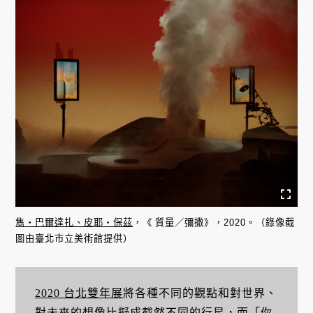
雋・巴爾達扎、皮耶・保茲
，《 質量／彌撒》，2020。（錄像截
圖由臺北市立美術館提供）
2020 台北雙年展
將各種不同的觀點和對世界、
對未來的想像比擬成截然不同的行星，而「你