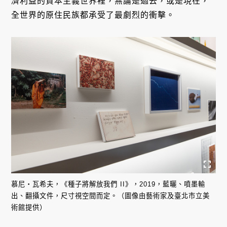
濟利益的資本主義世界裡，無論是過去，或是現在，
全世界的原住民族都承受了最劇烈的衝擊。
慕尼・瓦希夫，《種子將解放我們 II》，2019，藍曬、噴墨輸
出、翻攝文件，尺寸視空間而定。（圖像由藝術家及臺北市立美
術館提供）