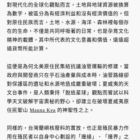
對現代化的全球化觀點而言，土地與地球資源被換算
為數字，被區分為有經濟利益和沒有經濟價值的。但
對原住民族而言，土地、水源、海洋、森林裡每個存
在的生命，不僅是共同呼吸著的日常，也是孕育文化
精神的載體，其中所代表的文化意義和價值，遠遠超
過貨幣所能計算。
這便是為何北美原住民集結抗議油管運輸的修建，當
政府與開發商只在乎石油產量與成本時，油管路線卻
對保護區的遺址和水源地造成嚴重破壞；夏威夷的天
文台事件，是人類秉持「脫逃星球」觀點而嘗試以科
學天文破解宇宙奧秘的野心，卻建立在破壞夏威夷原
住民聖山
Mauna Kea
的神聖性之上。
同樣的，台灣蘭嶼核廢料的置放，也正是殖民暴力作
用在殖民者以自身中心劃設的「邊緣」、「邊界」之