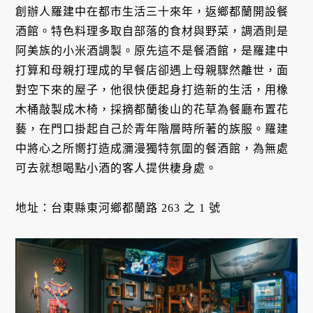
創辦人羅建中在都市生活三十來年，返鄉都蘭開設餐
酒館。特色料理多取自部落的食材與野菜，調酒則是
阿美族的小米酒調製。原先這不是餐酒館，是羅建中
打算和母親打理成的早餐店卻遇上母親驟然離世，面
對空下來的屋子，他很快便起身打造新的生活，用橡
木桶敲製成木椅，採摘都蘭後山的花草為餐廳布置花
藝，在門口掛起自己於青年階層時所著的族服。羅建
中將心之所嚮打造成瀰漫獨特氛圍的餐酒館，為無處
可去就想喝點小酒的客人提供棲身處。
地址：台東縣東河鄉都蘭路 263 之 1 號