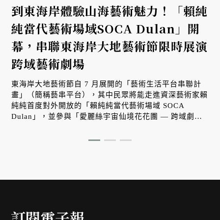
到東海岸體驗山海藝術魅力！「賴純
純當代藝術場域SOCA Dulan」開
幕，串聯東海岸大地藝術節限時展演
跨域藝術劇場
東海岸大地藝術節自 7 月展開的「藝術生活平台串聯計
畫」（簡稱藝串平台），其中民眾將能走進資深藝術家賴
純純首度對外開放的「賴純純當代藝術場域 SOCA
Dulan」，並參與「愛麗絲宇宙仙境花花團 — 跨域劇
場」，沉浸在以都蘭山為舞台，面對太平洋和綠島的 360
度全景域藝術據點感受山、海與藝術交織的魅力。
訂閱電子報