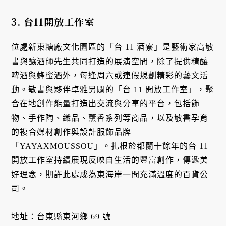
3. 台11開放工作室
位處新東糖廠文化園區的「台 11 酒寮」是藝術家高敏
書與釀酒師先生共同打造的展演空間，除了提供精釀
啤酒與蜂蜜酒外，每逢周六或連假規劃精彩的藝文活
動。敏書與夥伴卓雅另闢的「台 11 開放工作室」，聚
合在地創作能量打造出交流與分享的平台，包括飾
物、手作陶、織品、薰香系列等商品，以及敏書孕育
的複合媒材創作與設計服飾品牌
「YAYAXMOUSSOU」。扎根於都蘭十餘年的台 11
開放工作室持續展現反映自生活的豐富創作，傳遞美
好理念，期許此處成為東海岸一間充滿溫度的百貨公
司。
地址：台東縣東河鄉 69 號