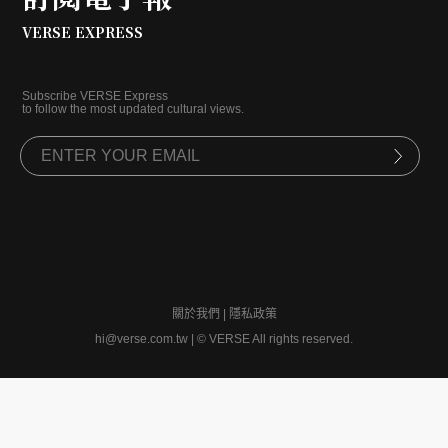
VERSE EXPRESS
Subscribe VERSE Express
to follow the most updated cultural views.
關於我們
|
隱私政策
hi@verse.com.tw
|
© VERSE All rights reserved.