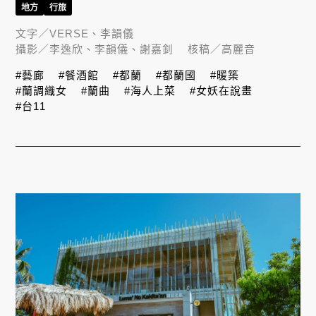
地方
行旅
文字／
VERSE、李韻儀
攝影／
李逸欣、李韻儀、謝嘉釗
核稿／
高麗音
#藝廊
#餐酒館
#都蘭
#都蘭國
#暖築
#蘭調織女
#蘭曲
#海人上菜
#女妖在說畫
#台11