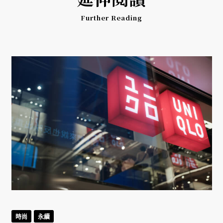
Further Reading
時尚
永續