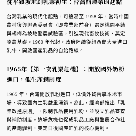
從平鎮坡地到乳業初生：台灣酪農業的起點
台灣乳業的現代化起點，可追溯至 1958 年，當時中國
農村復興聯合委員會（即農業部前身）選定桃園平鎮
與楊梅為坡地酪農試驗區，引進現代畜牧技術，奠定
酪農基礎。1960 年代起，政府陸續從紐西蘭大量進口
乳牛，開啟國產乳品的自給路線。
1965年【第一次乳業危機】：開放國外奶粉
進口，催生產銷制度
1965 年，台灣開放乳粉進口，低價外貨衝擊本地市
場，導致國內生乳嚴重滯銷。為此，經濟部推出「乳
業改進原則」，限制乳品使用乳粉，並設立乳品審查
與補助制度。這場危機也促成乳品工廠與酪農合作社
的產銷體制，奠定日後國產鮮乳的核心機制。