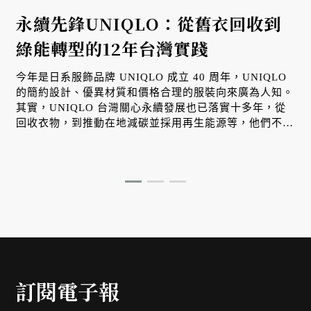
永續先鋒UNIQLO：從舊衣回收到
綠能轉型的12年台灣實踐
今年是日系服飾品牌 UNIQLO 成立 40 周年，UNIQLO
的簡約設計、優異材質和價格合理的服裝向來廣為人知。
殖
其實，UNIQLO 台灣關心永續發展也已落實十多年，從
回收衣物，到推動在地減碳並採用再生能源等，他們不斷
以各種方式拓展永續實踐，遠遠超越你的想像。
訂閱電子報