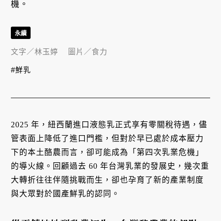
機。
永續
文字／
林玉婷
圖片／
食力
#鮮乳
2025 年，紐西蘭進口液態乳正式享有零關稅待遇，儘
管表面上降低了進口門檻，但對於早已處於成本壓力
下的本土酪農而言，卻可能成為「第四次乳業危機」
的導火線。回顧過去 60 年台灣乳業的發展史，幾次重
大轉折往往伴隨挑戰而生，卻也孕育了新的產業制度
與大眾對於國產鮮乳的認同。