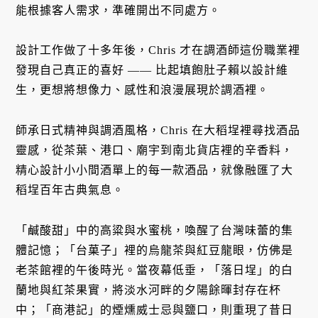
能根據客人需求，準確開出不同處方。
設計工作做了十多年後，Chris 才在調酒師這份職業裡
發現自己真正的喜好 —— 比起填飽肚子賴以設計維
生，更想將想像力、感性和浪漫展現於調酒裡。
師承日式精神與調酒風格，Chris 在大稻埕裡尋找酒品
靈感，從茶葉、港口、廟宇到南北貨店裡的辛香料，
精心設計小小間酒單上的每一款酒品，就像融匯了大
稻埕百年古典氣息。
「鹹酸甜」中的高粱與水蜜桃，喚醒了台灣味蕾的集
體記憶；「台菓子」裡的烏龍茶與紅豆龍眼，仿佛是
老茶館裡的午後時光。當夜幕低垂，「落日埕」的白
蘭地與紅茶果實，將淡水河畔的夕陽餘暉封存在杯
中；「商港記」的煙燻威士忌與鹽口，則重現了昔日