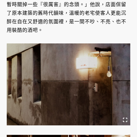
暫時關掉一些『很厲害』的念頭。」他說，店面保留
了原本建築的舊時代韻味，溫暖的老宅使客人更能沉
醉在自在又舒適的氛圍裡，是一間不吵、不亮、也不
用裝酷的酒吧。