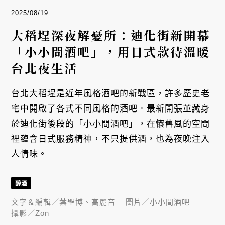
2025/08/19
大稻埕深夜解憂所：迪化街新開幕
「小小間酒吧」，用日式款待溫暖
台北夜生活
台北大稻埕是近年風格酒吧的新戰區，許多歷史老
宅中開啟了各式不同風格的酒吧。最新開張並藏身
於迪化街後段的「小小間酒吧」，在懷舊風的空間
裡蘊含日式服務精神，不只提供酒，也為夜晚注入
人情味。
醇酒
文字＆編輯／
葉聖博、高麗音
圖片／
小小間酒吧
攝影／
Zon