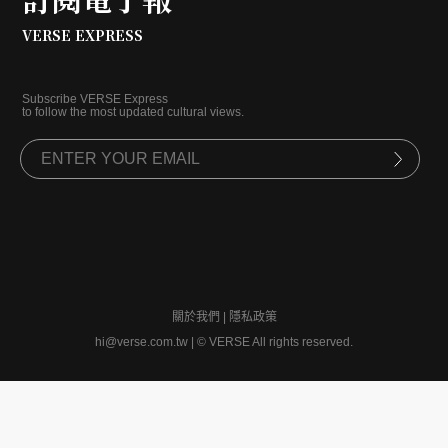
VERSE EXPRESS
Subscribe VERSE Express
to follow the most updated cultural views.
關於我們
|
隱私政策
hi@verse.com.tw
|
© VERSE All rights reserved.