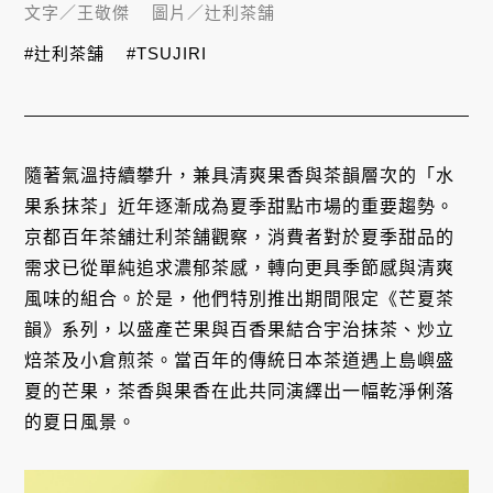
文字／
王敬傑
圖片／
辻利茶舗
#辻利茶舗
#TSUJIRI
隨著氣溫持續攀升，兼具清爽果香與茶韻層次的「水
果系抹茶」近年逐漸成為夏季甜點市場的重要趨勢。
京都百年茶舖辻利茶舗觀察，消費者對於夏季甜品的
需求已從單純追求濃郁茶感，轉向更具季節感與清爽
風味的組合。於是，他們特別推出期間限定《芒夏茶
韻》系列，以盛產芒果與百香果結合宇治抹茶、炒立
焙茶及小倉煎茶。當百年的傳統日本茶道遇上島嶼盛
夏的芒果，茶香與果香在此共同演繹出一幅乾淨俐落
的夏日風景。