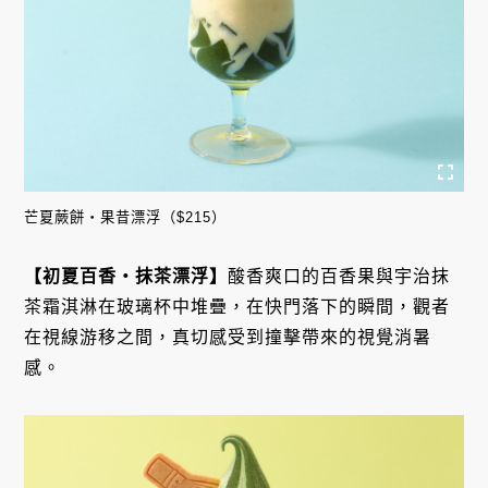
芒夏蕨餅・果昔漂浮（$215）
【初夏百香・抹茶漂浮】
酸香爽口的百香果與宇治抹
茶霜淇淋在玻璃杯中堆疊，在快門落下的瞬間，觀者
在視線游移之間，真切感受到撞擊帶來的視覺消暑
感。