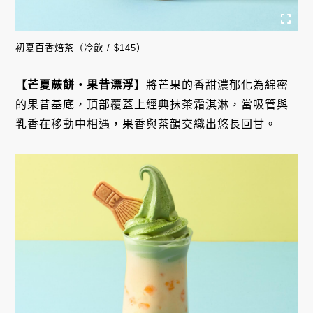
初夏百香焙茶（冷飲 / $145）
【芒夏蕨餅・果昔漂浮】
將芒果的香甜濃郁化為綿密
的果昔基底，頂部覆蓋上經典抹茶霜淇淋，當吸管與
乳香在移動中相遇，果香與茶韻交織出悠長回甘。