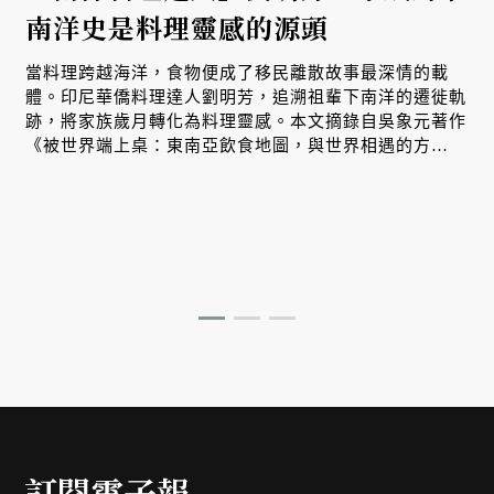
南洋史是料理靈感的源頭
當料理跨越海洋，食物便成了移民離散故事最深情的載
體。印尼華僑料理達人劉明芳，追溯祖輩下南洋的遷徙軌
跡，將家族歲月轉化為料理靈感。本文摘錄自吳象元著作
《被世界端上桌：東南亞飲食地圖，與世界相遇的方
式》，帶您從故事出發，探索南洋飲食文化在世界深耕與
交融的原因。
訂閱電子報