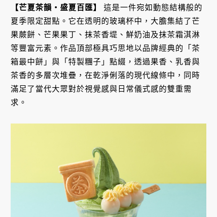
【芒夏茶韻・盛夏百匯】
這是一件宛如動態結構般的
夏季限定甜點。它在透明的玻璃杯中，大膽集結了芒
果蕨餅、芒果果丁、抹茶香堤、鮮奶油及抹茶霜淇淋
等豐富元素。作品頂部極具巧思地以品牌經典的「茶
箱最中餅」與「特製糰子」點綴，透過果香、乳香與
茶香的多層次堆疊，在乾淨俐落的現代線條中，同時
滿足了當代大眾對於視覺感與日常儀式感的雙重需
求。