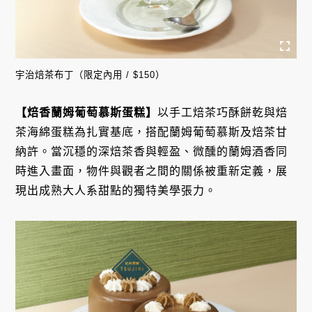
宇治焙茶布丁（限定內用 / $150）
【焙香蘭姆葡萄慕斯蛋糕】
以手工焙茶巧酥餅乾與焙
茶海綿蛋糕為扎實基底，搭配蘭姆葡萄慕斯及焙茶甘
納許。當沉穩的深焙茶香與輕盈、微醺的蘭姆酒香同
時進入畫面，物件與觀者之間的關係被重新定義，展
現出成熟大人系甜點的獨特美學張力。