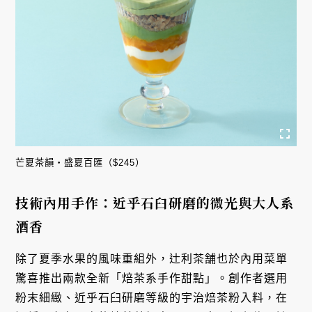
芒夏茶韻・盛夏百匯（$245）
技術內用手作：近乎石臼研磨的微光與大人系
酒香
除了夏季水果的風味重組外，辻利茶舗也於內用菜單
驚喜推出兩款全新「焙茶系手作甜點」。創作者選用
粉末細緻、近乎石臼研磨等級的宇治焙茶粉入料，在