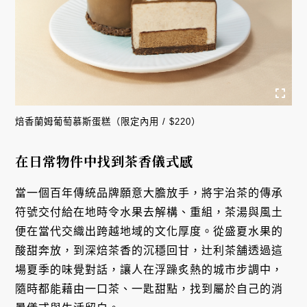
焙香蘭姆葡萄慕斯蛋糕（限定內用 / $220）
在日常物件中找到茶香儀式感
當一個百年傳統品牌願意大膽放手，將宇治茶的傳承
符號交付給在地時令水果去解構、重組，茶湯與風土
便在當代交織出跨越地域的文化厚度。從盛夏水果的
酸甜奔放，到深焙茶香的沉穩回甘，辻利茶舗透過這
場夏季的味覺對話，讓人在浮躁炙熱的城市步調中，
隨時都能藉由一口茶、一匙甜點，找到屬於自己的消