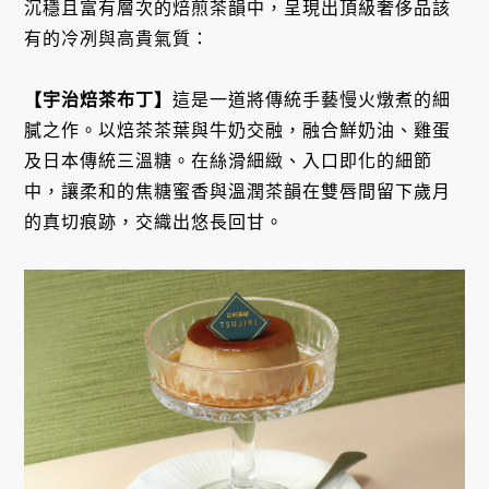
沉穩且富有層次的焙煎茶韻中，呈現出頂級奢侈品該
有的冷冽與高貴氣質：
【宇治焙茶布丁】
這是一道將傳統手藝慢火燉煮的細
膩之作。以焙茶茶葉與牛奶交融，融合鮮奶油、雞蛋
及日本傳統三溫糖。在絲滑細緻、入口即化的細節
中，讓柔和的焦糖蜜香與溫潤茶韻在雙唇間留下歲月
的真切痕跡，交織出悠長回甘。