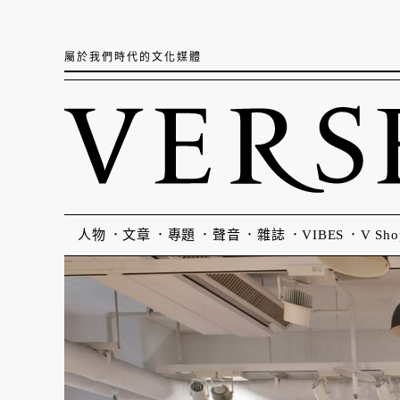
屬於我們時代的文化媒體
人物
文章
專題
聲音
雜誌
VIBES
V Sho