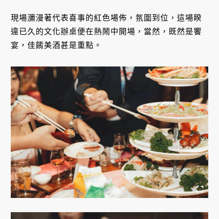
現場瀰漫著代表喜事的紅色場佈，氛圍到位，這場睽
違已久的文化辦桌便在熱鬧中開場，當然，既然是饗
宴，佳餚美酒甚是重點。