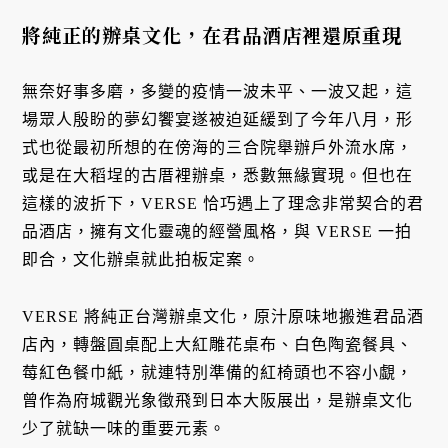
將純正的辦桌文化，在君品酒店裡還原重現
無奈好事多磨，多變的疫情一波未平、一波又起，這
場眾人殷盼的夢幻饗宴遂被迫延緩到了今年八月，形
式也從最初所想的在傍海的三合院舉辦戶外流水席，
或是在大稻埕的古厝裡辦桌，悉數無緣實現。但也在
這樣的波折下，VERSE 恰巧遇上了理念非常契合的君
品酒店，擁有文化靈魂的經營風格，與 VERSE 一拍
即合，文化辦桌就此拍板定案。
VERSE 將純正台灣辦桌文化，原汁原味地搬進君品酒
店內，轉盤圓桌配上大紅雕花桌布、白色陶瓷餐具、
莓紅色餐巾紙，就連特別準備的紅椅頭也不容小覷，
曾作為府城觀光象徵飛到日本大阪展出，是辦桌文化
少了就缺一味的重要元素。