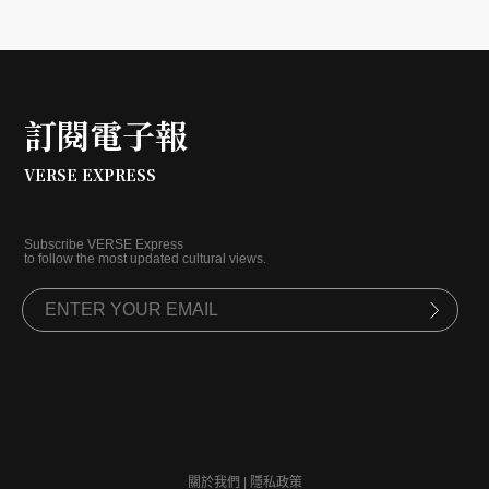
訂閱電子報
VERSE EXPRESS
Subscribe VERSE Express
to follow the most updated cultural views.
關於我們
|
隱私政策