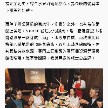
福元芋泥屯、綜合水果塔兩項點心，為今晚的饗宴畫
下甜美的句點。
而除了辦桌習慣的芭樂汁、柳橙汁之外，也有為佳餚
配上美酒。VERSE 首屆文化辦桌，唯一指定搭配「格
蘭路思單一麥芽威士忌」，酒液來自威士忌故鄉北蘇
格蘭心臟地帶的頂級蒸餾廠，百年工藝蒸餾釀造，更
有著私有軟水源、專門工匠維護的雪莉桶資源等頂級
釀酒環境，是享譽國際、獲獎無數的威士忌品牌。