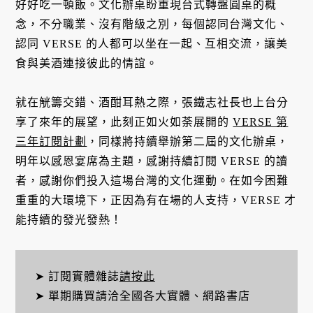
好好吃一頓飯。文化辦桌盼重現台式轉盤圓桌的概
念，不分職業、沒有階級之別，每個認同台灣文化、
認同 VERSE 的人都可以坐在一起、互相交流，讓美
食與美酒連接彼此的情誼。
就在觥籌交錯、酒酣耳熱之際，張鐵志社長也上台分
享了來年的展望，此刻正如火如荼展開的
VERSE 第
三年訂閱計劃
，同樣將持續舉辦第二屆的文化辦桌，
明年以感恩宴席為主題，感謝持續訂閱 VERSE 的讀
者，感謝你們投入這場台灣的文化運動。在如今困難
重重的大環境下，正因為有在場的人支持，VERSE 才
能持續的發光發熱！
➤ 訂閱實體雜誌
請按此
➤ 單期購買請洽全國各大實體、網路書店