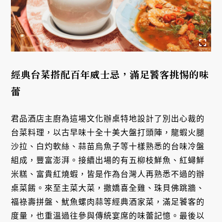
經典台菜搭配百年威士忌，滿足饕客挑惕的味
蕾
君品酒店主廚為這場文化辦桌特地設計了別出心裁的
台菜料理，以古早味十全十美大盤打頭陣，龍蝦火腿
沙拉、白灼軟絲、蒜苗烏魚子等十樣熟悉的台味冷盤
組成，豐富澎湃。接續出場的有五柳枝鮮魚、紅蟳鮮
米糕、富貴紅燒蝦，皆是作為台灣人再熟悉不過的辦
桌菜餚。來至主菜大菜，撒嬌喜全雞、珠貝佛跳牆、
福祿壽拼盤、魷魚螺肉蒜等經典酒家菜，滿足饕客的
度量，也重溫過往參與傳統宴席的味蕾記憶。最後以