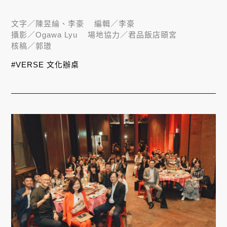
文字／
陳昱綸、李豪
編輯／
李豪
攝影／
Ogawa Lyu
場地協力／
君品飯店頤宮
核稿／
郭璈
#VERSE 文化辦桌