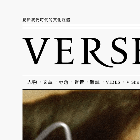
屬於我們時代的文化媒體
人物
文章
專題
聲音
雜誌
VIBES
V Sho