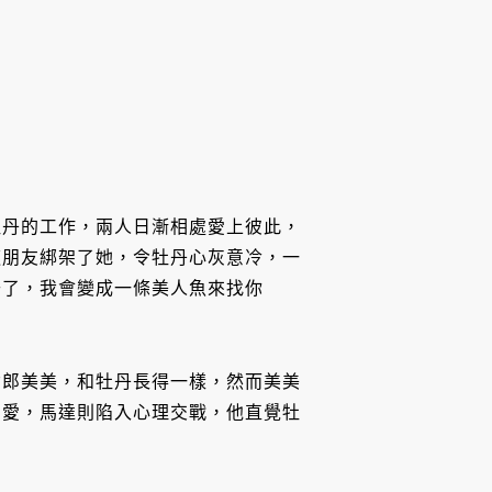
牡丹的工作，兩人日漸相處愛上彼此，
道朋友綁架了她，令牡丹心灰意冷，一
去了，我會變成一條美人魚來找你
女郎美美，和牡丹長得一樣，然而美美
的愛，馬達則陷入心理交戰，他直覺牡