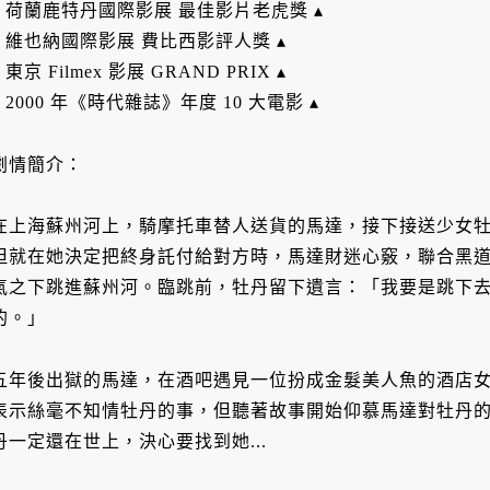
▴ 荷蘭鹿特丹國際影展 最佳影片老虎獎 ▴
▴ 維也納國際影展 費比西影評人獎 ▴
▴ 東京 Filmex 影展 GRAND PRIX ▴
▴ 2000 年《時代雜誌》年度 10 大電影 ▴
劇情簡介：
在上海蘇州河上，騎摩托車替人送貨的馬達，接下接送少女
但就在她決定把終身託付給對方時，馬達財迷心竅，聯合黑
氣之下跳進蘇州河。臨跳前，牡丹留下遺言：「我要是跳下
的。」
五年後出獄的馬達，在酒吧遇見一位扮成金髮美人魚的酒店
表示絲毫不知情牡丹的事，但聽著故事開始仰慕馬達對牡丹
丹一定還在世上，決心要找到她...