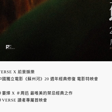
VERSE X 前景娛樂
中國獨立電影《蘇州河》20 週年經典修復 電影特映會
＃婁燁 X ＃周迅 最唯美的禁忌經典之作
＃VERSE 讀者專屬首映會