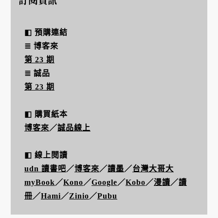
◧ 預購連結
≣ 博客來
第 23 期
≣ 誠品
第 23 期
◧ 購買紙本
博客來
／
誠品線上
◧ 線上閱讀
udn 讀書吧
／
博客來
／
讀墨
／
台灣大哥大
myBook
／
Kono
／
Google
／
Kobo
／
漫讀
／
讀
冊
／
H
ami
／
Zinio
／
Pubu