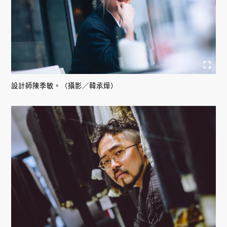
設計師陳季敏。（攝影／韓承燁）