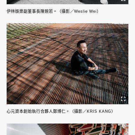
伊林娛樂副董事長陳婉若。（攝影／Weslie Wei）
心元資本創始執行合夥人鄭博仁。（攝影／KRIS KANG）