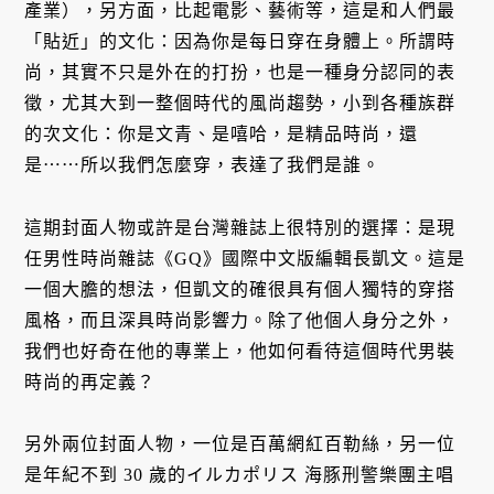
產業），另方面，比起電影、藝術等，這是和人們最
「貼近」的文化：因為你是每日穿在身體上。所謂時
尚，其實不只是外在的打扮，也是一種身分認同的表
徵，尤其大到一整個時代的風尚趨勢，小到各種族群
的次文化：你是文青、是嘻哈，是精品時尚，還
是⋯⋯所以我們怎麼穿，表達了我們是誰。
這期封面人物或許是台灣雜誌上很特別的選擇：是現
任男性時尚雜誌《GQ》國際中文版編輯長凱文。這是
一個大膽的想法，但凱文的確很具有個人獨特的穿搭
風格，而且深具時尚影響力。除了他個人身分之外，
我們也好奇在他的專業上，他如何看待這個時代男裝
時尚的再定義？
另外兩位封面人物，一位是百萬網紅百勒絲，另一位
是年紀不到 30 歲的イルカポリス 海豚刑警樂團主唱