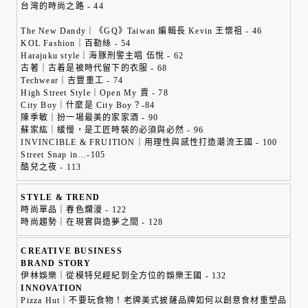
台灣的時尚之路 - 44
The New Dandy｜《GQ》Taiwan 編輯長 Kevin 王懷祖 - 46
KOL Fashion｜百勒絲 - 54
Harajuku style｜海豚刑警主唱 伍悅 - 62
古著｜古着是被時代留下的衣服 - 68
Techwear｜吉豐重工 - 74
High Street Style｜Open My 賣 - 78
City Boy｜什麼是 City Boy？-84
陳季敏｜扮一場最美的家家酒 - 90
蘇家紘｜緩慢，是工匠時裝的必須與必然 - 96
INVINCIBLE & FRUITION｜用理性與感性打造潮流王國 - 100
Street Snap in…-105
酷兒之夜 - 113
STYLE & TREND
時尚單品｜春色爛漫 - 122
時尚趨勢｜在現實與造夢之間 - 128
CREATIVE BUSINESS
BRAND STORY
伊林娛樂｜從模特兒經紀到全方位的娛樂王國 - 132
INNOVATION
Pizza Hut｜不要玩食物！老牌美式披薩品牌如何以創意食材重塑品