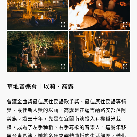
草地音樂會｜以莉・高露
曾獲金曲獎最佳原住民語歌手獎、最佳原住民語專輯
獎、最佳新人獎的以莉．高露是花蓮吉納路安部落阿
美族。過去十年，先是在宜蘭南澳投入有機稻米栽
植，成為了左手種稻、右手寫歌的音樂人，這幾年移
居台東長濱，她將多年來輾轉曲折的生活經歷，轉化