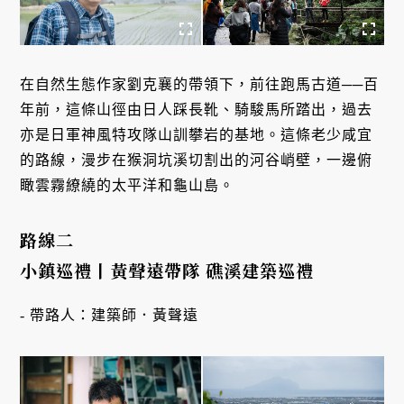
在自然生態作家劉克襄的帶領下，前往跑馬古道──百
年前，這條山徑由日人踩長靴、騎駿馬所踏出，過去
亦是日軍神風特攻隊山訓攀岩的基地。這條老少咸宜
的路線，漫步在猴洞坑溪切割出的河谷峭壁，一邊俯
瞰雲霧繚繞的太平洋和龜山島。
路線二
小鎮巡禮丨黃聲遠帶隊 礁溪建築巡禮
- 帶路人：建築師．黃聲遠