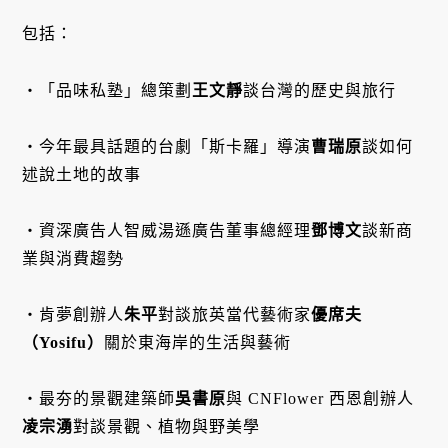
包括：
・「品味私塾」總策劃
王文靜
談台灣的歷史與旅行

・今年最具話題的台劇「斯卡羅」導演
曹瑞原
談如何
述說土地的故事

・資深廣告人智威湯遜廣告董事總經理
鄧博文
談新商
業與消費趨勢

・肯夢創辦人
朱平
對談旅英當代藝術家
優席夫
（Yosifu）
關於東海岸的生活與藝術

・最夯的景觀建築師
吳書原
與 CNFlower 西恩創辦人
凌宗湧
對談景觀、植物與野美學