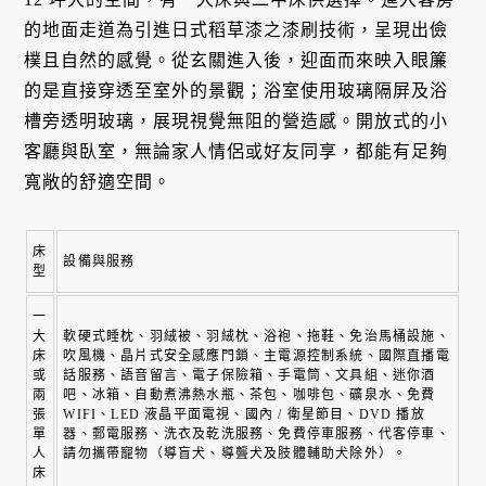
的地面走道為引進日式稻草漆之漆刷技術，呈現出儉
樸且自然的感覺。從玄關進入後，迎面而來映入眼簾
的是直接穿透至室外的景觀；浴室使用玻璃隔屏及浴
槽旁透明玻璃，展現視覺無阻的營造感。開放式的小
客廳與臥室，無論家人情侶或好友同享，都能有足夠
寬敞的舒適空間。
床
設備與服務
型
一
大
軟硬式睡枕、羽絨被、羽絨枕、浴袍、拖鞋、免治馬桶設施、
床
吹風機、晶片式安全感應門鎖、主電源控制系統、國際直播電
或
話服務、語音留言、電子保險箱、手電筒、文具組、迷你酒
兩
吧、冰箱、自動煮沸熱水瓶、茶包、咖啡包、礦泉水、免費 
張
WIFI、LED 液晶平面電視、國內 / 衛星節目、DVD 播放
單
器、郵電服務、洗衣及乾洗服務、免費停車服務、代客停車、
人
請勿攜帶寵物（導盲犬、導聾犬及肢體輔助犬除外）。
床