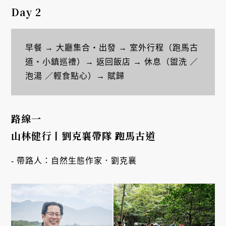
Day 2
早餐 → 大廳集合・出發 → 室外行程（跑馬古
道・小鎮巡禮）→ 返回飯店 → 休息（盥洗 ／
泡湯 ／輕食點心）→ 賦歸
路線一
山林健行丨劉克襄帶隊 跑馬古道
- 帶路人：自然生態作家．劉克襄