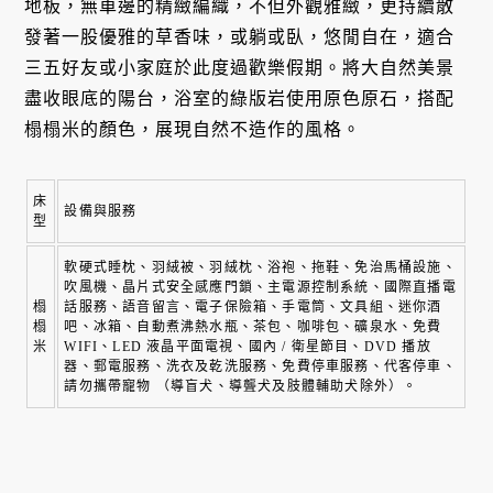
地板，無車邊的精緻編織，不但外觀雅緻，更持續散
發著一股優雅的草香味，或躺或臥，悠閒自在，適合
三五好友或小家庭於此度過歡樂假期。將大自然美景
盡收眼底的陽台，浴室的綠版岩使用原色原石，搭配
榻榻米的顏色，展現自然不造作的風格。
床
設備與服務
型
軟硬式睡枕、羽絨被、羽絨枕、浴袍、拖鞋、免治馬桶設施、
吹風機、晶片式安全感應門鎖、主電源控制系統、國際直播電
榻
話服務、語音留言、電子保險箱、手電筒、文具組、迷你酒
榻
吧、冰箱、自動煮沸熱水瓶、茶包、咖啡包、礦泉水、免費 
米
WIFI、LED 液晶平面電視、國內 / 衛星節目、DVD 播放
器、郵電服務、洗衣及乾洗服務、免費停車服務、代客停車、
請勿攜帶寵物 （導盲犬、導聾犬及肢體輔助犬除外）。