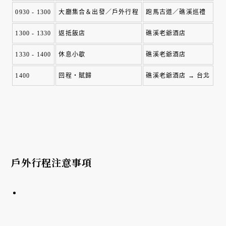
0930 - 1300
大廳集合＆出發／戶外行程
跑馬古道／礁溪巡禮
1300 - 1330
返抵飯店
礁溪老爺酒店
1330 - 1400
休息小歇
礁溪老爺酒店
1400
回程・賦歸
礁溪老爺酒店 → 台北
戶外行程注意事項