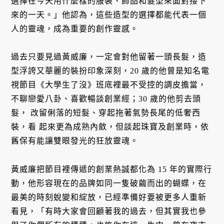
選擇在今天用什麼樣的服裝、飾品和髮型來面對接下
來的一天。」他認為，這些造型的選擇都能代表一個
人的靈魂，成為重要的創作靈感。
過去只要見過黃威廉，一定會對他留著一頭長髮，造
型浮誇又華麗的裝扮印象深刻，20 歲的他曾是知名電
視節目《大學生了沒》班底裡最不受控的調皮擔當，
不聊戀愛八卦、喜歡暢談創業經；30 歲的他剪去頭
髮， 改留俐落的短髮、穿起拖著氣勢長尾的低奢西
裝，看 起來更為成熟內斂，但談起珠寶及創業時，依
舊保有能讓雙眼發光的狂放靈魂。
黃威廉把節目裡傳遞的創業熱誠都化為 15 年的實際行
動，他形容現在的品牌如同一隻破繭而出的蝴蝶，在
最美的時刻蛻變和綻放，已經準備好要被更多人重新
看見，「有時大家會回顧著我的過去，但其實我也參