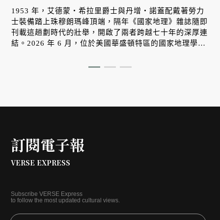
1953 年，艾德蒙・希拉里爵士與丹增・諾蓋配戴著勞力
士裝備踏上珠穆朗瑪峰頂端，隔年《國家地理》雜誌隨即
刊載這趟劃時代的壯舉，開啟了兩者跨越七十年的深厚連
結。2026 年 6 月，位於美國華盛頓特區的國家地理學會
總部迎來有史以來最大規模的擴建。作為「大本營」的創
銀
始捐助機構與全新「探索博物館」的開幕夥伴，勞力士正
以當代視角，重新打開大眾對未知世界的想像。
訂閱電子報
VERSE EXPRESS
Subscribe VERSE Express
to follow the most updated cultural views.