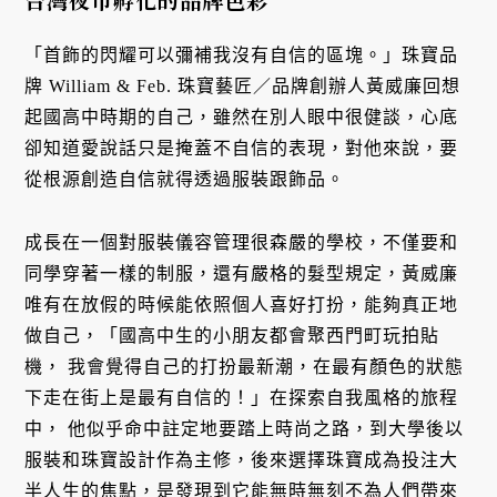
「首飾的閃耀可以彌補我沒有自信的區塊。」珠寶品
牌 William & Feb. 珠寶藝匠／品牌創辦人黃威廉回想
起國高中時期的自己，雖然在別人眼中很健談，心底
卻知道愛說話只是掩蓋不自信的表現，對他來說，要
從根源創造自信就得透過服裝跟飾品。
成長在一個對服裝儀容管理很森嚴的學校，不僅要和
同學穿著一樣的制服，還有嚴格的髮型規定，黃威廉
唯有在放假的時候能依照個人喜好打扮，能夠真正地
做自己，「國高中生的小朋友都會聚西門町玩拍貼
機， 我會覺得自己的打扮最新潮，在最有顏色的狀態
下走在街上是最有自信的！」在探索自我風格的旅程
中， 他似乎命中註定地要踏上時尚之路，到大學後以
服裝和珠寶設計作為主修，後來選擇珠寶成為投注大
半人生的焦點，是發現到它能無時無刻不為人們帶來