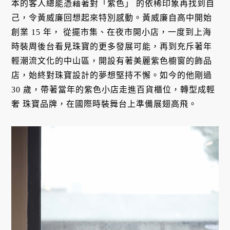
本的客人總能憑藉著對「紫色」 的依稀印象再找到自
己，令黃威廉回想起來特別感動。黃威廉自高中開始
創業 15 年， 從擺市集、在夜市開小店，一度到上海
時裝周後台看見珠寶的更多發展可能，再到充斥著年
輕潮流文化的中山區，開設有著美麗紫色櫥窗的飾品
店，始終對珠寶設計的夢想堅持不懈。如今的他剛過
30 歲，帶著當年的紫色小店走進百貨櫃位，轉型成輕
奢 珠寶品牌，在國際時裝舞台上準備展翅高飛。