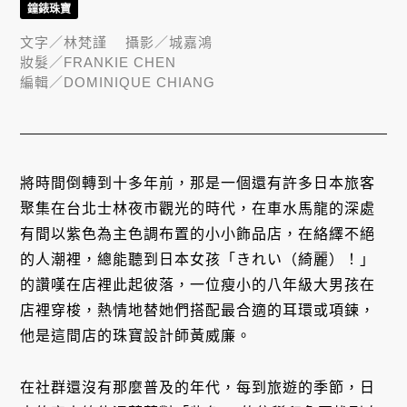
鐘錶珠寶
文字／
林梵謹
攝影／
城嘉鴻
妝髮／
FRANKIE CHEN
編輯／
DOMINIQUE CHIANG
將時間倒轉到十多年前，那是一個還有許多日本旅客
聚集在台北士林夜市觀光的時代，在車水馬龍的深處
有間以紫色為主色調布置的小小飾品店，在絡繹不絕
的人潮裡，總能聽到日本女孩「きれい（綺麗）！」
的讚嘆在店裡此起彼落，一位瘦小的八年級大男孩在
店裡穿梭，熱情地替她們搭配最合適的耳環或項鍊，
他是這間店的珠寶設計師黃威廉。
在社群還沒有那麼普及的年代，每到旅遊的季節，日