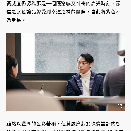
黃威廉仍認為那是一個既驚嚇又神奇的高光時刻，深
信是紫色讓品牌受到幸運之神的關照，自此將紫色奉
為圭臬。
雖然以豐厚的色彩著稱，但黃威廉對於珠寶設計的想