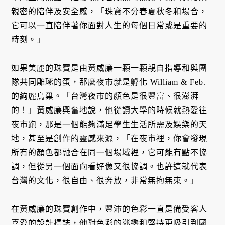
親密的陪伴及安全感，「珠寶不分春夏秋冬和場合，
它可以一直陪伴著你面對人生的每個日常或是重要的
時刻。」
如果美麗的珠寶是由黃威廉一顆一顆親自指導和與團
隊共同雕琢的蛋，那麼夜市就是孵化 William & Feb.
的絢麗鳥巢。「台灣夜市的顏色是很豐富、很澎湃
的！」黃威廉興奮地說，他從讀大學的時候就熱愛往
夜市跑，那是一個能夠滿足學生生活所需及娛樂的天
地，甚至是創作的靈感來源，「在夜市裡，你會發現
所有的顏色都融合在同一個場域裡，它可能有點不協
調，但從另一個面向看好像又很協調。也許這就代表
台灣的文化，很自由、很奔放，非常無拘無束。」
在黃威廉的珠寶創作中，豐沛的色彩一直是備受客人
喜愛的設計標誌，他對色彩的迷戀和堅持更吸引到國