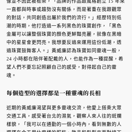
像並不因此被框架，「品牌的作品跟風格創立 15 年來
一直都與時事或趨勢沒有關係，而是著重在我跟觀眾
的對話，共同創造出屬於我們的流行。」經歷特別低
潮的時期，他打造過一系列黑色的珠寶創作，「黑色
金屬可以讓整個珠寶的顏色更鮮豔亮麗，就像在黑暗
中的星星會更閃亮。我想要反過來運用這份低潮，透
過珠寶鼓舞客人。」黃威廉認為珠寶如同靈魂一般，
24 小時都在陪伴著配戴的人，也能作為一種提醒，希
望人們不要忘記照顧自己的感受，對得起自己的靈
魂。
每個造型的選擇都是一種靈魂的長相
近期的黃威廉渴望與更多靈魂交流，他愛上搭乘大眾
交通工具，感受著台北的濕氣，觀察人來人往的斑斕
樣貌，「我可以在通勤的一個小時內，看到無數的人