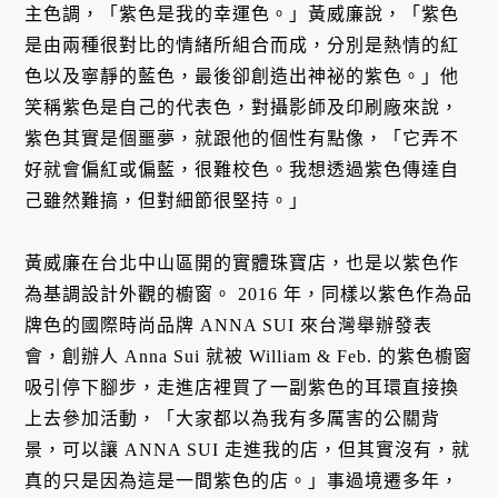
主色調，「紫色是我的幸運色。」黃威廉說，「紫色
是由兩種很對比的情緒所組合而成，分別是熱情的紅
色以及寧靜的藍色，最後卻創造出神祕的紫色。」他
笑稱紫色是自己的代表色，對攝影師及印刷廠來說，
紫色其實是個噩夢，就跟他的個性有點像，「它弄不
好就會偏紅或偏藍，很難校色。我想透過紫色傳達自
己雖然難搞，但對細節很堅持。」
黃威廉在台北中山區開的實體珠寶店，也是以紫色作
為基調設計外觀的櫥窗。 2016 年，同樣以紫色作為品
牌色的國際時尚品牌 ANNA SUI 來台灣舉辦發表
會，創辦人 Anna Sui 就被 William & Feb. 的紫色櫥窗
吸引停下腳步，走進店裡買了一副紫色的耳環直接換
上去參加活動，「大家都以為我有多厲害的公關背
景，可以讓 ANNA SUI 走進我的店，但其實沒有，就
真的只是因為這是一間紫色的店。」事過境遷多年，