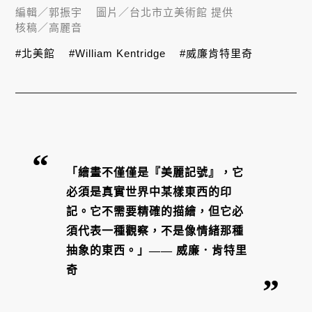
編輯／
郭振宇
圖片／
台北市立美術館 提供
核稿／
高麗音
#北美館
#William Kentridge
#威廉肯特里奇
「繪畫不僅僅是『美麗記號』，它
必須是真實世界中某樣東西的印
記。它不需要精確的描繪，但它必
須代表一種觀察，不是像情緒那種
抽象的東西。」—— 威廉．肯特里
奇