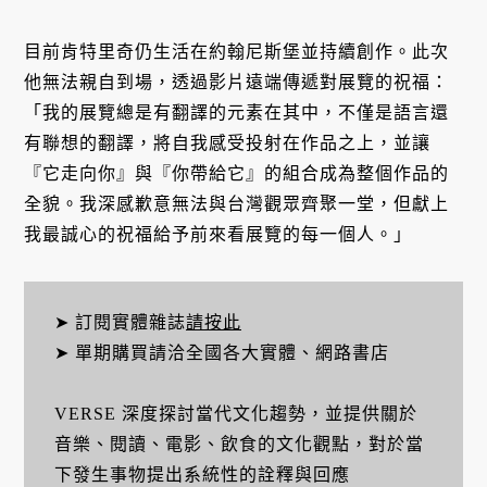
目前肯特里奇仍生活在約翰尼斯堡並持續創作。此次
他無法親自到場，透過影片遠端傳遞對展覽的祝福：
「我的展覽總是有翻譯的元素在其中，不僅是語言還
有聯想的翻譯，將自我感受投射在作品之上，並讓
『它走向你』與『你帶給它』的組合成為整個作品的
全貌。我深感歉意無法與台灣觀眾齊聚一堂，但獻上
我最誠心的祝福給予前來看展覽的每一個人。」
➤ 訂閱實體雜誌
請按此
➤ 單期購買請洽全國各大實體、網路書店
VERSE 深度探討當代文化趨勢，並提供關於
音樂、閱讀、電影、飲食的文化觀點，對於當
下發生事物提出系統性的詮釋與回應