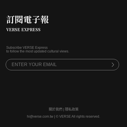
訂閱電子報
VERSE EXPRESS
Subscribe VERSE Express
to follow the most updated cultural views.
關於我們
|
隱私政策
hi@verse.com.tw
|
© VERSE All rights reserved.