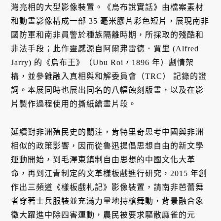
灣亮相的大型影像裝置。《烏布說實話》由檔案素材
和動畫影像構成一部 35 毫米膠片彩色短片，展現南非
國防軍和南非員警於種族隔離時期，所採取的殘酷和
非法手段；此作靈感源自阿爾弗雷德．賈里 (Alfred
Jarry) 的《烏布王》（Ubu Roi，1896 年）劇情架
構，並參雜融入真相與和解委員會（TRC） 記錄的證
詞。本展同時也展出同名的八幅蝕刻版畫，以及在影
片製作過程使用的撕紙繪畫片段。
延續對非洲殖民史的關注，肯特里奇思考中國與非洲
相似的政策影響，因而從魯迅提倡思想自由的新文學
運動開始，到毛澤東鎮制自由思想的中國文化大革
命，再到江青制定的文革樣板戲進行研究，2015 年創
作出三頻道《樣板戲札記》影像裝置，請南非芭蕾舞
者穿著士兵服裝並充滿力量地持槍舞動，背景融合象
徵大躍進中除四害運動，農民被要求驅散麻雀的元