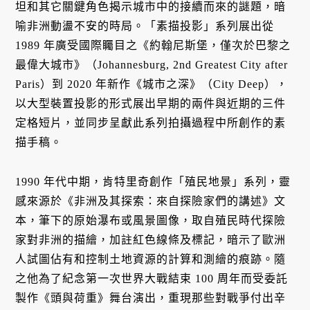
坦和其它關鍵角色揭示城市中的接續而來的謎題，暗
喻非洲動盪不安的時局。「素描投影」系列展出從
1989 年廣受國際矚目之《約翰尼斯堡，僅次於巴黎之
最偉大城市》（Johannesburg, 2nd Greatest City after
Paris）到 2020 年新作《城市之深》（City Deep），
以大型裝置投影的形式展出早期的兩件與近期的三件
定格短片，並同步呈獻此系列拍攝過程中所創作的素
描手稿。
1990 年代中期，肯特里奇創作「殖民地景」系列，靈
感來源於《非洲及其探索：來自探險家們的講述》文
本，筆下的原始瀑布或風景圖像，取自殖民時代探險
家對非洲的描繪，加註紅色線條及標記，暗示了歐洲
人試圖佔有和控制土地資源的計算和測繪的痕跡。隨
之他為了紀念第一次世界大戰結束 100 周年而受委託
製作《頭與荷重》舞台演出，重現那些對戰爭付出辛