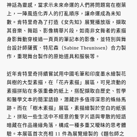
神話為靈感，當求示未來命運的人們將問題寫在樹葉
上，一陣風造化弄人的打亂順序，讓命運成為未知
數。肯特里奇為了打造《女先知》展覽播放版，擷取
其音樂、舞蹈、影像精華片段，如南非女舞者的素描
身影舞動穿梭過一頁頁的筆記本的影像，並特別與舞
台設計師薩賓．特尼森（Sabine Theunissen）合力製
作，重現舞台製作的原始道具和服裝等。
近年肯特里奇持續嘗試用中國毛筆和印度墨水繪製花
與樹的大型素描，在「花卉素描」展區，可見流動的
素描拼貼在多張重疊的紙上，搭配擷取自歷史、哲學
和醫學文本的簡潔語錄，潛藏許多值得深思的蛛絲馬
跡。而在「樹木素描」展區，素描繪製於空白的紙張
上，拼貼一些生活中不經意的隻字片語與零散的短語
暗藏在作品邊緣角落，構成一種多重又曖昧的思考體
驗。本展區首次亮相 11 件為展覽繪製的《麵包師之