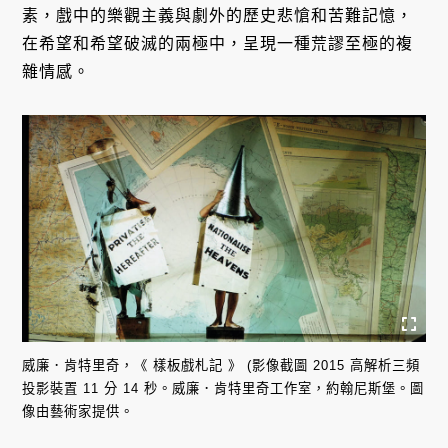
素，戲中的樂觀主義與劇外的歷史悲愴和苦難記憶，
在希望和希望破滅的兩極中，呈現一種荒謬至極的複
雜情感。
威廉．肯特里奇，《 樣板戲札記 》 (影像截圖 2015 高解析三頻
投影裝置 11 分 14 秒。威廉．肯特里奇工作室，約翰尼斯堡。圖
像由藝術家提供。