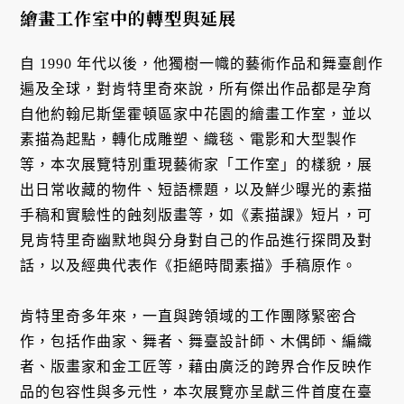
繪畫工作室中的轉型與延展
自 1990 年代以後，他獨樹一幟的藝術作品和舞臺創作
遍及全球，對肯特里奇來說，所有傑出作品都是孕育
自他約翰尼斯堡霍頓區家中花園的繪畫工作室，並以
素描為起點，轉化成雕塑、織毯、電影和大型製作
等，本次展覽特別重現藝術家「工作室」的樣貌，展
出日常收藏的物件、短語標題，以及鮮少曝光的素描
手稿和實驗性的蝕刻版畫等，如《素描課》短片，可
見肯特里奇幽默地與分身對自己的作品進行探問及對
話，以及經典代表作《拒絕時間素描》手稿原作。
肯特里奇多年來，一直與跨領域的工作團隊緊密合
作，包括作曲家、舞者、舞臺設計師、木偶師、編織
者、版畫家和金工匠等，藉由廣泛的跨界合作反映作
品的包容性與多元性，本次展覽亦呈獻三件首度在臺