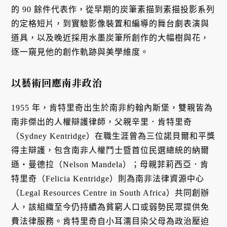
的 90 餘件代表作，從早期的炭筆素描到素描投影系列
的定格短片，到實驗影像裝置和編導的舞台劇表演與
道具，以及晚近採用水墨炭筆所創作的大幅樹與花，
逐一窺見他的創作軌跡與美學維度。
以藝術回應南非政治
1955 年，肯特里奇出生於南非約翰內斯堡，雙親皆為
南非傑出的人權辯護律師，父親辛里．肯特里奇
（Sydney Kentridge）在職生涯曾為三位諾貝爾和平獎
得主辯護，包含南非人權鬥士暨首位民選總統的納爾
遜・曼德拉（Nelson Mandela）；母親菲莉西亞．肯
特里奇（Felicia Kentridge）則為南非法律資源中心
（Legal Resources Centre in South Africa）共同創辦
人，該組織至今仍持續為貧窮人口或弱勢民眾提供免
費法律服務。肯特里奇自小耳濡目染父母為政治壓迫