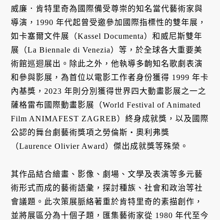
威廉．肯特里奇為國際備受尊崇的知名當代藝術家與
導演，1990 年代起曾受邀參加國際指標性的雙年展，
如卡塞爾文件展（Kassel Documenta）和威尼斯雙年
展（La Biennale di Venezia）等，於全球各大重要美
術館巡迴展出。除此之外，他執導多齣知名歌劇表演
和參與影展，為首位以電影工作者身份獲得 1999 年卡
內基獎，2023 年則分別獲得世界四大動畫影展之一之
薩格雷布國際動畫影展（World Festival of Animated
Film ANIMAFEST ZAGREB）終身成就獎，以及國際
公認的舞台劇藝術獎項之勞倫斯・奧利弗獎
（Laurence Olivier Award）傑出成就獎等殊榮。
其作品結合繪畫、影像、劇場、文學及表演等多元藝
術形式而成的藝術語彙，探討種族、社會和政治等社
會議題。此次策展脈絡著重於肯特里奇的素描創作，
並將展區分為十個子題，匯集藝術家從 1980 年代至今