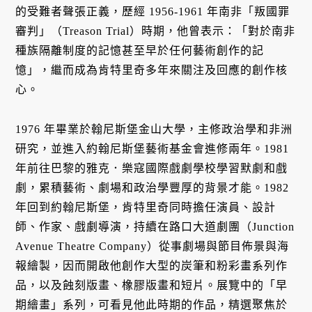
的受難者聲張正義，歷經 1956-1961 年南非「叛國罪
審判」（Treason Trial）時期，他曾表示：「對於南非
種族隔離制度的記憶甚至早於任何藝術創作的記
憶」，繼而成為肯特里奇多年來關注及回應的創作核
心。
1976 年畢業於翰尼斯堡金山大學，主修政治學和非洲
研究，並進入約翰尼斯堡藝術基金會進修兩年。1981
年前往巴黎的雅克．樂寇國際戲劇學校學習默劇和戲
劇，累積藝術、劇場和政治學豐厚的背景才能。1982
年回到約翰尼斯堡，肯特里奇同時擔任演員、設計
師、作家、戲劇導演，持續在路口大道劇團（Junction
Avenue Theatre Company）從事劇場與節目佈景與海
報繪製，因而開啟他創作大型的炭筆和粉彩畫系列作
品，以及蝕刻版畫、橡膠版畫和短片。展覽中的「早
期繪畫」系列，可看見他此時期的作品，精選聚焦於