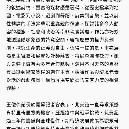
的敘述詩情、豐富的媒材語彙著稱，從歷史檔案到地
圖、電影到小說、戲劇到舞蹈、詩集到音樂，並以詩
性轉譯的手法昇華沉重議題的傷痛，探討諸多令人動
容的種族、社會和政治等南非現實議題，作品亦巧妙
地透過隱喻象徵的詩意空間，審視歷史的權力與剝
削，探究生命的正義與自由。值得一提的是，本次展
場是由舞臺和展覽設計師薩賓．特尼森團隊操刀，她
與肯特里奇有著多年合作默契，選用不同天然的異材
質凸顯藝術家質樸的創作本質，醞釀作品與環境元素
對話的戲劇氛圍，增添展場空間靈巧又有力度的視覺
體驗。
王俊傑館長於開幕記者會表示，北美館一直尋求策辦
肯特里奇展覽的機會，歷經疫情與戰爭挑戰、耗費超
過三年的籌備與全球借件，期待這次展覽能為觀眾帶
來一場近距離接觸肯特里奇豐富創作內蘊與細膩媒材