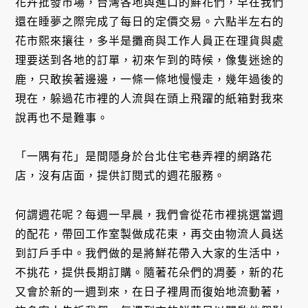
花卉批發市場，台灣各地與進口的鮮花們，早在我們
還在睡夢之際完成了每日的定價交易。六點半左右的
花市熙來攘往，多半是攤商與工作人員正在理貨與處
理要送到各地的訂單，初來乍到的時候，像隻迷途的
鹿，只敢挨著邊邊，一條一條地慢慢走，幾年過後的
現在，躲過花市裡的人流與在頭上飛躍的紙箱對我來
說再也不是難事。
「一隅有花」是間隱身於台北住宅巷弄裡的網路花
店，沒有店面，提供訂閱式的週花服務。
何謂週花呢？每週一早晨，我們會從花市裡挑選當週
的配花，帶回工作室製做成花束，再交由物流人員送
到訂戶手中。我們做的是將鮮花帶入大家的生活中，
不挑花，提供長期訂購。隨著花朵們的凋萎，新的花
又會於新的一週到來，在日子裡周而復始地流動著，