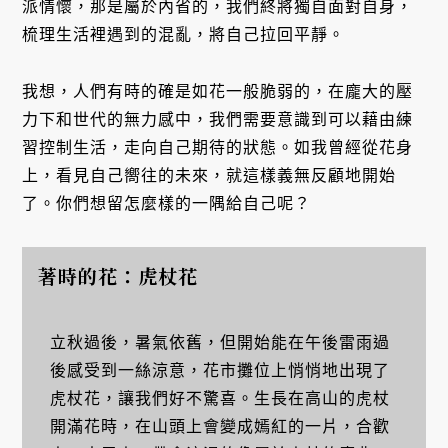
派情懷，那是屬於內省的，我們終將獨自面對自身，
梳理生活裡遇到的混亂，將自己拉回平靜。
我想，人們有時的確是如花一般脆弱的，在龐大的壓
力下和世代的無力感中，我們需要意識到可以藉由練
習控制生活，走向自己期待的狀態。如我曾經從花身
上，看見自己嚮往的未來，就這樣義無反顧地開始
了。你們想留怎麼樣的一隅給自己呢？
著時的花：虎杖花
立秋過後，暑氣依舊，但開始能在午後雷雨過
後感受到一絲涼意，花市攤位上悄悄地出現了
虎杖花，讓我們好不驚喜。生長在高山的虎杖
開滿花時，在山頭上會變成嫣紅的一片，合歡