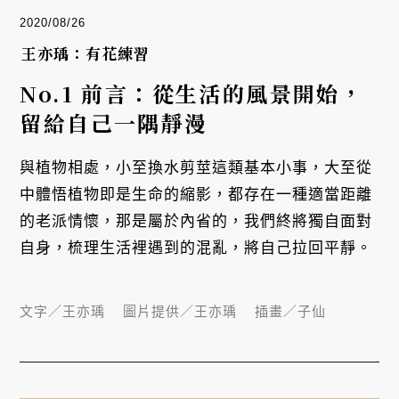
2020/08/26
王亦瑀：有花練習
No.1 前言：從生活的風景開始，
留給自己一隅靜漫
與植物相處，小至換水剪莖這類基本小事，大至從
中體悟植物即是生命的縮影，都存在一種適當距離
的老派情懷，那是屬於內省的，我們終將獨自面對
自身，梳理生活裡遇到的混亂，將自己拉回平靜。
文字／
王亦瑀
圖片提供／
王亦瑀
插畫／
子仙