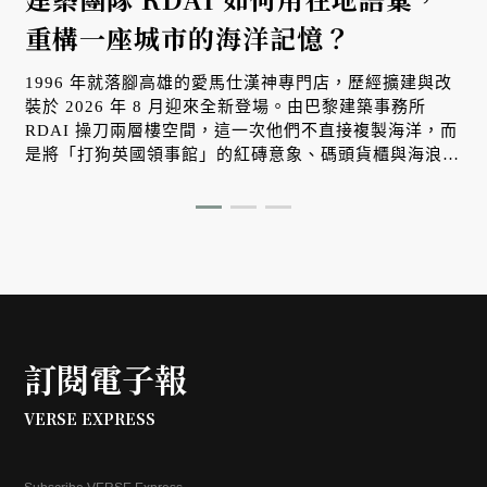
重構一座城市的海洋記憶？
1996 年就落腳高雄的愛馬仕漢神專門店，歷經擴建與改
裝於 2026 年 8 月迎來全新登場。由巴黎建築事務所
RDAI 操刀兩層樓空間，這一次他們不直接複製海洋，而
是將「打狗英國領事館」的紅磚意象、碼頭貨櫃與海浪光
影，轉化為牆面上的立體紋理。在正式對外開幕之際，帶
大家搶先一探這座屬於南台灣、懂得與自然光影對話的工
藝空間。
訂閱電子報
VERSE EXPRESS