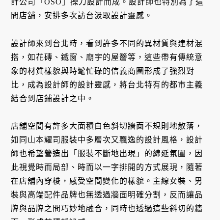
計公司「OSO」操刀設計而成。設計師也特別為了這
間店舖，安排多次訪台汲取設計靈感。
設計師來到台北時，看到許多不同的異材質與建材混
搭，如花磚、鐵窗、廟宇的屋簷等，這些帶有傳統意
象的材質樣貌與時髦忙碌的信義商圈形成了強烈對
比，成為設計師的設計靈感，將台北特有的都市主義
結合到店鋪設計之中。
店舖空間有許多大面積白色斜切牆面不規則地散落，
如同山本耀司服裝中多層次又飄逸的設計風格，設計
師也希望營造出「服裝不斷地出現」的綿延氛圍，因
此視覺時而局部、時而以一字排開的方式展現，隨著
在店舖內穿梭，感受空間變化的樣貌。主線女裝、男
裝與高端配件品牌也無透過牆面明確分割，反而讓品
牌與品牌之間巧妙地融合，同時也透過這些斜切的牆