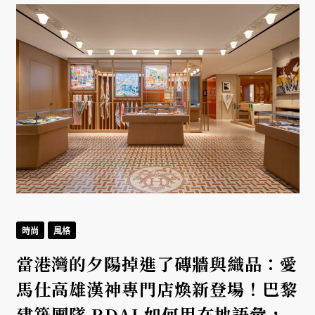
時尚
風格
當港灣的夕陽掉進了磚牆與織品：愛
馬仕高雄漢神專門店煥新登場！巴黎
建築團隊 RDAI 如何用在地語彙，