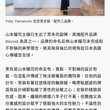
Yohji Yamamoto 包含男女裝、配件三品牌。
山本耀司主線衍生出了眾多的副牌，高端配件品牌
discord 為其之一，品牌的命名反映山本耀司未完成和
不對稱的美學理念，將其無與倫比的視角從日本為圓
心傳播至全球。
黑色是山本耀司的命定色，寬鬆、不對稱的設計剪
裁，在混亂中傳遞了無法被複製的獨特美，在他的設
計中，男裝有著狂放叛逆的輪廓線，略帶點戲謔的標
語與設計細節點綴了男性的幼稚之心；女裝的樣貌與
性感、甜美、纖細的模樣八竿子打不著，但飄逸又具
份量感的設計賦予了堅毅強大的女性魅力，不論性別