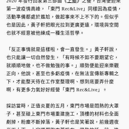
2020 年發行回家第三部曲《
上鄉
》之後，台灣便迎來
第一波疫情高峰，「東門 Rec&Live」同樣因為疫情，
活動準備都處於尷尬，做起事來不上不下的。但似乎
也是因此，黃子軒把眼光拉到更廣更遠，環境與空間
也就不經意被他練成一種生活哲學。
「反正事情就是這樣啦，會一直發生。」黃子軒說，
也只能讓一切自然發生，「有時候不如不要期望它，
就順順地做，也不做勉強的事。」順勢便能迎來樂觀
正向，他說，甚至也多虧疫情，在無法宣傳新專輯之
下，才能整天待在工作室整理啊、想到底要弄什麼
啊，有更多力氣好好經營「東門 Rec&Live」。
採訪當時，正值炎夏的五月，東門市場是悶熱的大罩
子，甚至碰上東門市場重建施工，頂樓的材料也全面
剷掉，粉塵不斷掉落，黃子軒也是笑著說，前幾週夜