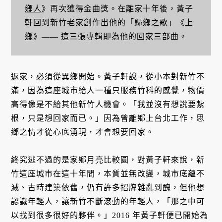
鄉人
》再次獲得金曲獎。在離家十年後，黃子
軒回到新竹老家創作出他的「歸鄉之歌」《
上
鄉
》—— 這三張專輯即為他的回家三部曲。
返家，必須從異鄉開始。黃子軒說，從小本對新竹不
滿，因為這座城市給人一種只服務竹科的感覺，物價
高得像是不給其他新竹人機會。「我並沒有想說要紮
根，只是想回家而已。」因為曾離鄉上台北工作，思
鄉之情才從心底湧現，才會想要回家。
終究逃不過的是家鄉月亮比較圓，對黃子軒來說，新
竹這座城市在這十年間，本質並無改變，城市底蘊不
減、古時建築依舊，仍有許多招牌雜亂到醜，但他想
認識年輕人，讓新竹不斷滾動的年輕人，「那之中可
以找到很多很好的夥伴。」2016 年黃子軒便已開始為