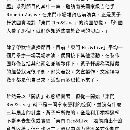
場
」系列節目的其中一集，邀請南美國家級吉他手
Roberto Zayas，在東門市場雜貨店前演奏，正是黃子
軒試圖實現對「東門 Rec&Live」的跨國想像，「外國
人看了那個，就好像知道些關於台灣的切面。」
除了帶狀性廣播節目，目前「東門 Rec&Live」平均一
個月舉辦一場現場表演，偶爾接下其他活動，在製作
團隊僅包括其他兩名兼職夥伴下，黃子軒認為現階段
的經營狀況很平衡，他笑著說，文宣製作、文案撰寫
幾乎都是他自己來，活動再多也忙不來了。
雖然是以「開店」心態經營著，但從一開始「東門
Rec&Live」就不是一間拿來營利的空間，並沒有什麼
三年展店的計畫，黃子軒所做的，全是利用槓桿邏輯
不斷再去想像或實驗「東門 Rec&Live」還能蹦出什麼
意外收穫。但他也坦言，過程中腦力激盪各式企劃的