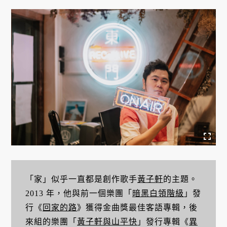
「家」似乎一直都是創作歌手
黃子軒
的主題。
2013 年，他與前一個樂團「
暗黑白領階級
」發
行《
回家的路
》獲得金曲獎最佳客語專輯，後
來組的樂團「
黃子軒與山平快
」發行專輯《
異