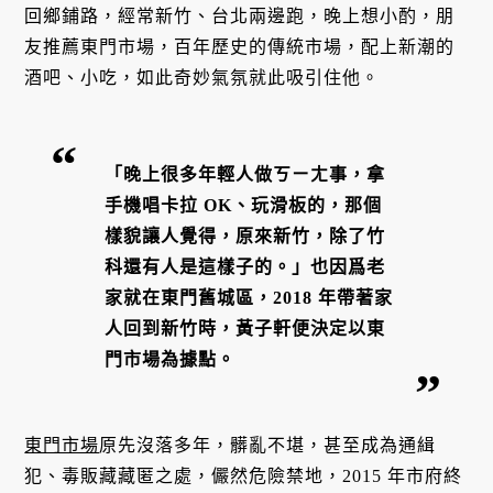
回鄉鋪路，經常新竹、台北兩邊跑，晚上想小酌，朋
友推薦東門市場，百年歷史的傳統市場，配上新潮的
酒吧、小吃，如此奇妙氣氛就此吸引住他。
「晚上很多年輕人做ㄎㄧㄤ事，拿
手機唱卡拉 OK、玩滑板的，那個
樣貌讓人覺得，原來新竹，除了竹
科還有人是這樣子的。」也因爲老
家就在東門舊城區，2018 年帶著家
人回到新竹時，黃子軒便決定以東
門市場為據點。
東門市場
原先沒落多年，髒亂不堪，甚至成為通緝
犯、毒販藏藏匿之處，儼然危險禁地，2015 年市府終