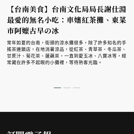
【台南美食】台南文化局局長謝仕淵
最愛的無名小吃：車嬸紅茶攤、東菜
市阿嬤古早の冰
常年如夏的台南，街頭的涼水攤很多，除了許多知名的手
搖茶連鎖店，在地消暑涼品，從紅茶、青草茶、冬瓜茶、
甘蔗汁、菊花茶、蓮藕茶，一直到愛玉冰、八寶冰等，經
常藏在許多不起眼的小攤裡，等待熟客光臨。
，