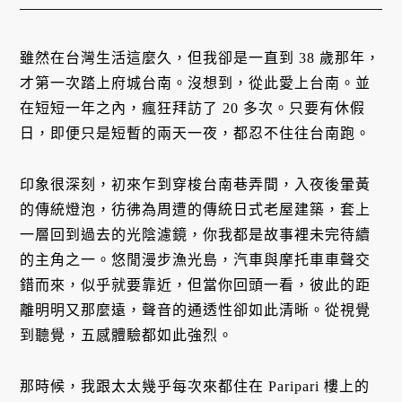
雖然在台灣生活這麼久，但我卻是一直到 38 歲那年，
才第一次踏上府城台南。沒想到，從此愛上台南。並
在短短一年之內，瘋狂拜訪了 20 多次。只要有休假
日，即便只是短暫的兩天一夜，都忍不住往台南跑。
印象很深刻，初來乍到穿梭台南巷弄間，入夜後暈黃
的傳統燈泡，彷彿為周遭的傳統日式老屋建築，套上
一層回到過去的光陰濾鏡，你我都是故事裡未完待續
的主角之一。悠閒漫步漁光島，汽車與摩托車車聲交
錯而來，似乎就要靠近，但當你回頭一看，彼此的距
離明明又那麼遠，聲音的通透性卻如此清晰。從視覺
到聽覺，五感體驗都如此強烈。
那時候，我跟太太幾乎每次來都住在 Paripari 樓上的