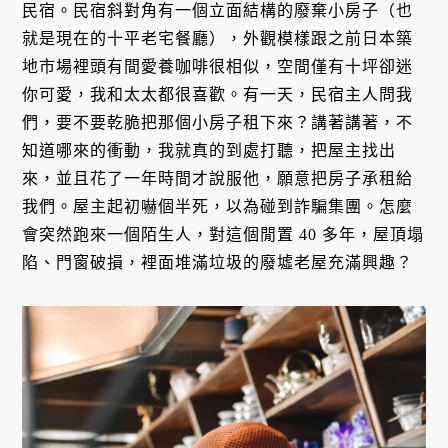
民宿。民宿斜對角有一個立面結構的廢棄小房子（也
就是現在的十平老宅餐廳），外觀模樣跟之前日本築
地市場裡頭有間愛養咖啡很相似，空間僅有十坪卻迷
你可愛，我和太太都很喜歡。有一天，民宿主人問我
們，要不要乾脆把那個小房子租下來？講著講著，不
知道哪來的衝動，我就真的到處打聽，把屋主找出
來，並且花了一年時間才說服他，願意把房子承租給
我們。屋主起初嚇個半死，以為碰到詐騙集團。怎麼
會突然跑來一個陌生人，對這個閒置 40 多年，屋頂塌
陷、門窗破損，裡面堆滿垃圾的廢墟老屋充滿興趣？