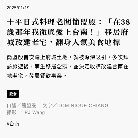
2025/01/19
十平日式料理老闆簡盟殷：「在38
歲那年我徹底愛上台南！」移居府
城改建老宅，翻身人氣美食地標
簡盟殷首次踏上府城土地，就被深深吸引，多次拜
訪旅遊後，萌生移居念頭，並決定收購改建台南在
地老宅，發展餐飲事業。
飲食
口述／
簡盟殷
文字／
DOMINIQUE CHIANG
攝影 ／
PJ Wang
#台南