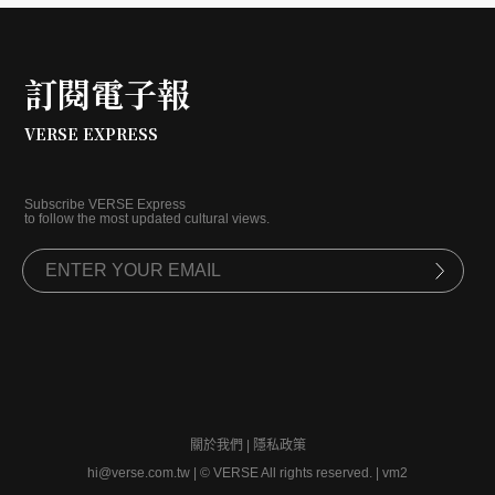
訂閱電子報
VERSE EXPRESS
Subscribe VERSE Express
to follow the most updated cultural views.
關於我們
|
隱私政策
hi@verse.com.tw
|
© VERSE All rights reserved. | vm2