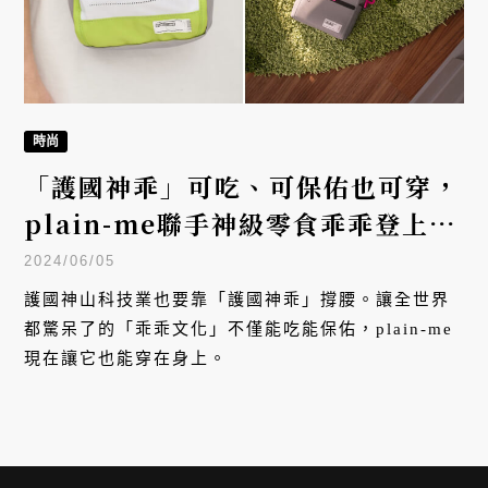
時尚
「護國神乖」可吃、可保佑也可穿，
plain-me聯手神級零食乖乖登上
COMPUTEX 2024
2024/06/05
護國神山科技業也要靠「護國神乖」撐腰。讓全世界
都驚呆了的「乖乖文化」不僅能吃能保佑，plain-me
現在讓它也能穿在身上。