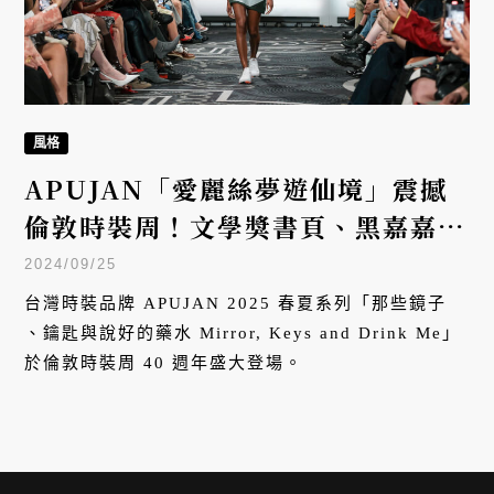
風格
APUJAN「愛麗絲夢遊仙境」震撼
倫敦時裝周！文學獎書頁、黑嘉嘉的
棋譜變成服裝登上伸展台
2024/09/25
台灣時裝品牌 APUJAN 2025 春夏系列「那些鏡子
、鑰匙與說好的藥水 Mirror, Keys and Drink Me」
於倫敦時裝周 40 週年盛大登場。