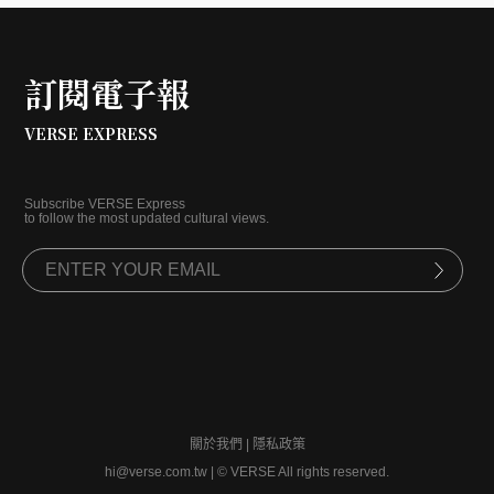
訂閱電子報
VERSE EXPRESS
Subscribe VERSE Express
to follow the most updated cultural views.
關於我們
|
隱私政策
hi@verse.com.tw
|
© VERSE All rights reserved.