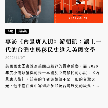
人物
長訪談
專訪《內景唐人街》游朝凱：讓上一
代的台灣史與移民史進入美國文學
2022/11/07
美國國家圖書獎為美國出版界的最高榮譽，而 2020
年度小說類獲獎的是一本關於亞裔移民的小說：《內
景唐人街》。該書的作者游朝凱不是一般的台灣之
光，他不僅在書中寫到許多涉及台灣歷史的段落，並
且在個人推特帳號清楚寫著：Taiwanese American。
這部小說改編影集將在 2024 年 11 月 19 日 Disney
+ 獨家上線。