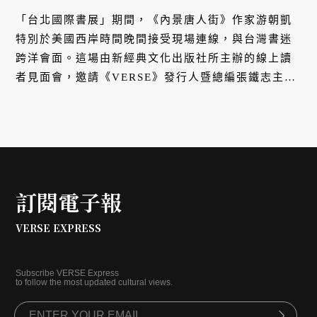
「台北國際書展」期間，《內景唐人街》作家游朝凱
特別於美國西岸時間晚間接受現場連線，與台灣書迷
跨洋會面。這場由新經典文化出版社所主辦的線上讀
者見面會，邀請《VERSE》發行人暨總編張鐵志主持
與提問，與我們剖析他在 2020 年獲得「美國國家書
卷獎」（National Book Award）最佳小說獎殊榮之
作 ——《內景唐人街》的幕後故事。
訂閱電子報
VERSE EXPRESS
Subscribe VERSE Express
to follow the most updated cultural views.