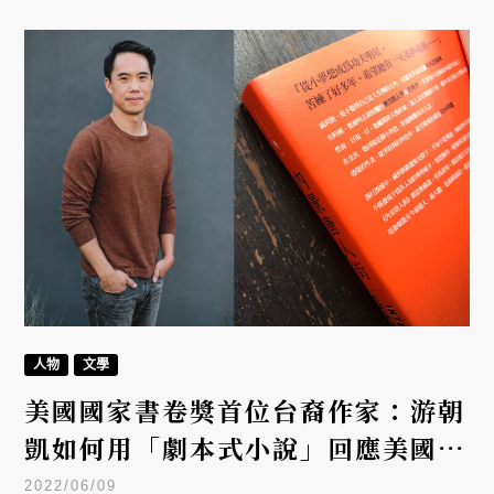
人物
文學
美國國家書卷獎首位台裔作家：游朝
凱如何用「劇本式小說」回應美國矛
盾？
2022/06/09