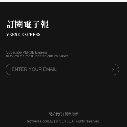
訂閱電子報
VERSE EXPRESS
Subscribe VERSE Express
to follow the most updated cultural views.
關於我們
|
隱私政策
hi@verse.com.tw
|
© VERSE All rights reserved.