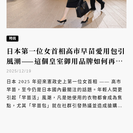
時尚
日本第一位女首相高市早苗愛用包引
風潮——這個皇室御用品牌如何再創
佳績？
2025/12/19
日本 2025 年迎來憲政史上第一位女首相 —— 高市
早苗，至今仍是日本國內最關注的話題。年輕人間更
引起「早苗活」風潮，凡是她使用的衣物都會成為焦
點，尤其「早苗包」就在社群引發熱議並造成搶購。
本文特別介紹高市早苗的公事包品牌 —— 日本皇室御
用的濱野皮革工藝 HAMANO。