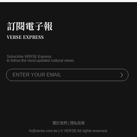
訂閱電子報
VERSE EXPRESS
Subscribe VERSE Express
to follow the most updated cultural views.
關於我們
|
隱私政策
hi@verse.com.tw
|
© VERSE All rights reserved.