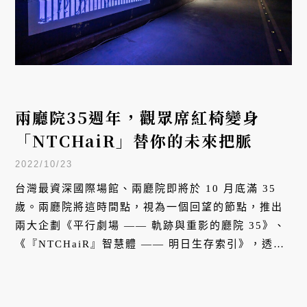
兩廳院35週年，觀眾席紅椅變身
「NTCHaiR」替你的未來把脈
2022/10/23
台灣最資深國際場館、兩廳院即將於 10 月底滿 35
歲。兩廳院將這時間點，視為一個回望的節點，推出
兩大企劃《平行劇場 —— 軌跡與重影的廳院 35》、
《『NTCHaiR』智慧體 —— 明日生存索引》，透過
展演，檢視台灣過去藝術軌跡，累積未來前進的養
分。