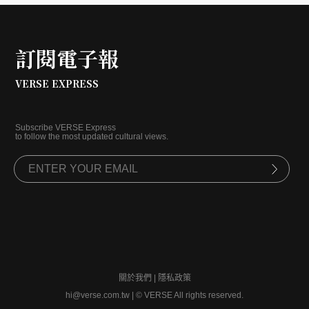
訂閱電子報
VERSE EXPRESS
Subscribe VERSE Express
to follow the most updated cultural views.
關於我們
|
隱私政策
hi@verse.com.tw
|
© VERSE All rights reserved.