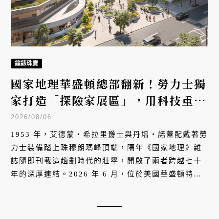
鐘錶珠寶
國家地理華盛頓總部翻新！勞力士獨
家打造「探險家展區」，用科技重構
百年冒險
2026/08/06
1953 年，艾德蒙・希拉里爵士與丹增・諾蓋配戴著勞
力士裝備踏上珠穆朗瑪峰頂端，隔年《國家地理》雜
誌隨即刊載這趟劃時代的壯舉，開啟了兩者跨越七十
年的深厚連結。2026 年 6 月，位於美國華盛頓特區
的國家地理學會總部迎來有史以來最大規模的擴建。
作為「大本營」的創始捐助機構與全新「探索博物
館」的開幕夥伴，勞力士正以當代視角，重新打開大