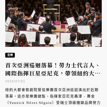
音樂
首次亞洲巡迴落幕！勞力士代言人、
國際指揮巨星亞尼克，帶領紐約大都
會歌劇院管弦樂團於台灣迎來最終站
2024/07/01
紐約大都會歌劇院管弦樂團首次亞洲巡迴演出於近期
落幕，這亦是樂團總監、指揮家亞尼克聶澤 - 賽金
（Yannick Nézet-Séguin）受瑞士頂級鐘錶品牌勞力