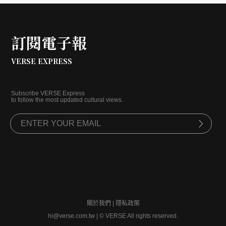
訂閱電子報
VERSE EXPRESS
Subscribe VERSE Express
to follow the most updated cultural views.
關於我們
|
隱私政策
hi@verse.com.tw
|
© VERSE All rights reserved.