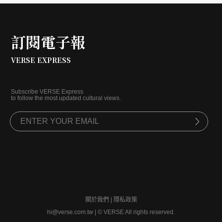
訂閱電子報
VERSE EXPRESS
Subscribe VERSE Express
to follow the most updated cultural views.
關於我們
|
隱私政策
hi@verse.com.tw
|
© VERSE All rights reserved.