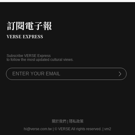
訂閱電子報
VERSE EXPRESS
Subscribe VERSE Express
to follow the most updated cultural views.
關於我們
|
隱私政策
hi@verse.com.tw
|
© VERSE All rights reserved. | vm2