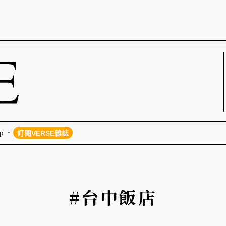
p
訂閱VERSE雜誌
#台中飯店