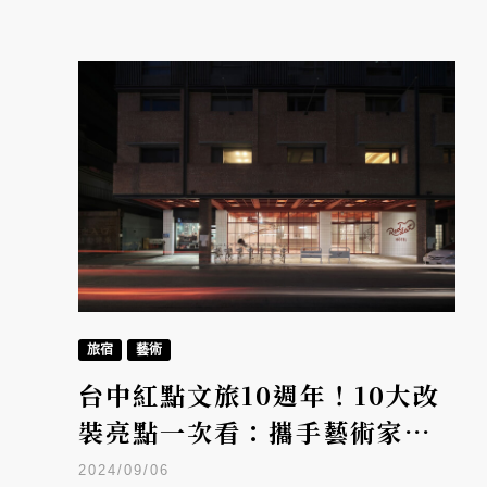
旅宿
藝術
台中紅點文旅10週年！10大改
裝亮點一次看：攜手藝術家鄒
駿昇打造「大人味的玩具店」
2024/09/06