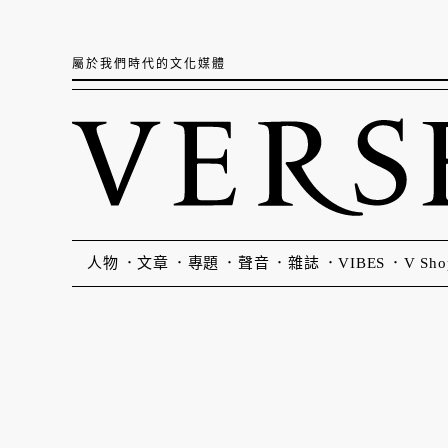
屬於我們時代的文化媒體
人物
文章
專題
聲音
雜誌
VIBES
V Sho